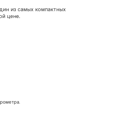
один из самых компактных
ой цене.
.
арометра.