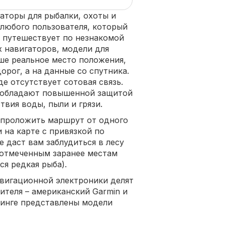
аторы для рыбалки, охоты и
е любого пользователя, который
 путешествует по незнакомой
х навигаторов, модели для
ше реальное место положения,
орог, а на данные со спутника.
де отсутствует сотовая связь.
ы обладают повышенной защитой
вия воды, пыли и грязи.
проложить маршрут от одного
 на карте с привязкой по
е даст вам заблудиться в лесу
к отмеченным заранее местам
ся редкая рыба).
вигационной электроники делят
теля – американский Garmin и
тинге представлены модели