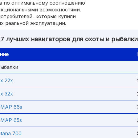
ов по оптимальному соотношению
нкциональными возможностями.
отребителей, которые купили
ях реальной эксплуатации.
7 лучших навигаторов для охоты и рыбалки
ние
рыбалки
x 22x
x 32x
SMAP 66s
SMAP 65s
tana 700