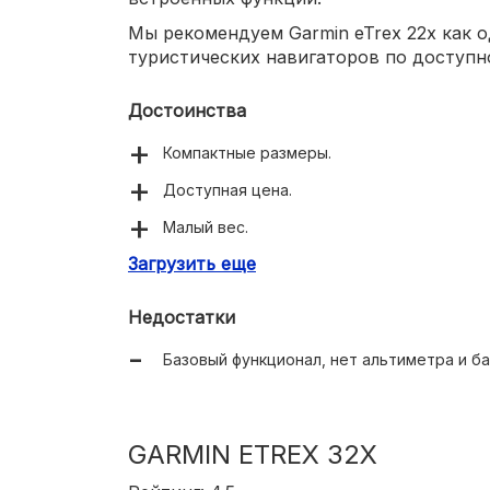
Мы рекомендуем Garmin eTrex 22x как 
туристических навигаторов по доступн
Достоинства
Компактные размеры.
Доступная цена.
Малый вес.
Загрузить еще
Питание от двух батареек.
Удобная навигация с помощью джойстика
Недостатки
Водонепроницаемый корпус.
Базовый функционал, нет альтиметра и б
GARMIN ETREX 32X