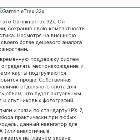
это Garmin eTrex 32x. Он
ии, сохранив свою компактность
стика. Несмотря на внешнюю
 своего более дешевого аналога
ожностями.
овременную поддержку систем
е определять местонахождение и
Сами карты подгружаются
новится проще. Собственная
наличие отдельного слота для
ь объем, что будет актуальным
т и спутниковых фотографий.
ыли и грязи по стандарту IPX-7,
ибора практически при любых
модель, данный навигатор для
А (или аналогичные
ажается на главном экране.