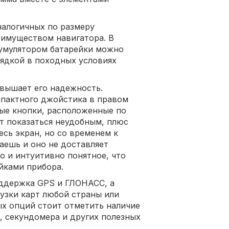
налогичных по размеру
еимуществом навигатора. В
кумулятором батарейки можно
арядкой в походных условиях
овышает его надежность.
пактного джойстика в правом
ные кнопки, расположенные по
т показаться неудобным, плюс
есь экран, но со временем к
аешь и оно не доставляет
 и интуитивно понятное, что
йками прибора.
оддержка GPS и ГЛОНАСС, а
рузки карт любой страны или
х опций стоит отметить наличие
, секундомера и других полезных