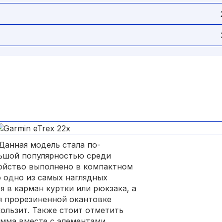
 Данная модель стала по-
льшой популярностью среди
ройство выполнено в компактном
о одно из самых наглядных
 в карман куртки или рюкзака, а
ря прорезиненной окантовке
кользит. Также стоит отметить
амма вместе с элементами