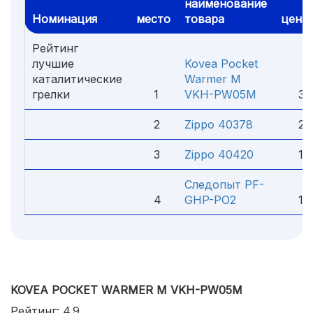
наименование
Номинация
место
товара
цена
Рейтинг
лучшие
Kovea Pocket
каталитические
Warmer M
грелки
1
VKH-PW05M
3 2
2
Zippo 40378
2 0
3
Zippo 40420
1 9
Следопыт PF-
4
GHP-PO2
1 2
KOVEA POCKET WARMER M VKH-PW05M
Рейтинг: 4.9