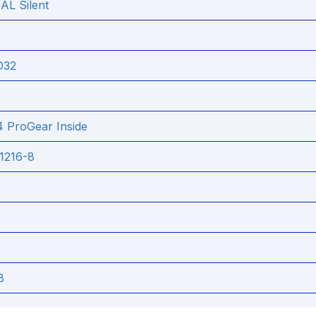
AL Silent
D32
 ProGear Inside
216-8
8