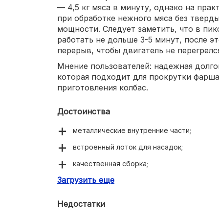
— 4,5 кг мяса в минуту, однако на пра
при обработке нежного мяса без тверд
мощности. Следует заметить, что в пи
работать не дольше 3-5 минут, после э
перерыв, чтобы двигатель не перегрелс
Мнение пользователей: надежная долго
которая подходит для прокрутки фарш
приготовления колбас.
Достоинства
металлические внутренние части;
встроенный лоток для насадок;
качественная сборка;
Загрузить еще
возможность обработки мяса с жилами;
функция реверса, которая незаменима дл
Недостатки