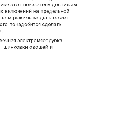
ктике этот показатель достижим
ых включений на предельной
ковом режиме модель может
того понадобится сделать
я.
вечная электромясорубка,
а, шинковки овощей и
я удаления застрявших фрагментов.