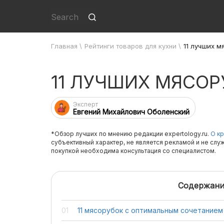
Главная
\
Рейтинги товаров для кухни
\
11 лучших м
11 ЛУЧШИХ МЯСОР
Эксперт
Евгений Михайлович Оболенский
*Обзор лучших по мнению редакции expertology.ru.
О кр
субъективный характер, не является рекламой и не слу
покупкой необходима консультация со специалистом.
Содержани
11 мясорубок с оптимальным сочетанием