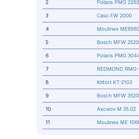
2
Polaris PMG 2292
3
Caso FW 2000
4
Moulinex ME856
5
Bosch MFW 2520
6
Polaris PMG 3044
7
REDMOND RMG-1
8
Kitfort KT-2103
9
Bosch MFW 3520
10
Аксион М 35.02
11
Moulinex ME 106