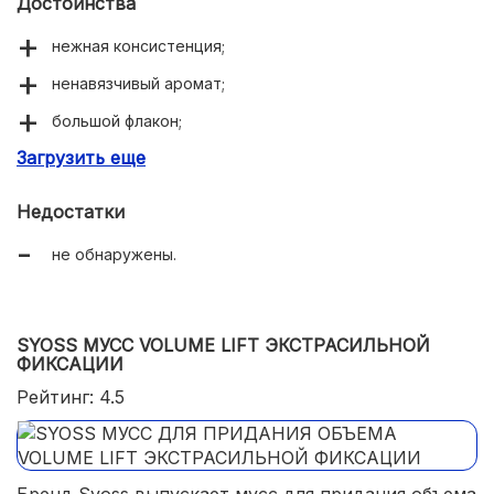
Достоинства
нежная консистенция;
ненавязчивый аромат;
большой флакон;
Загрузить еще
долго держит объем;
придает волосам блеск;
Недостатки
защищает от термического воздействия.
не обнаружены.
SYOSS МУСС VOLUME LIFT ЭКСТРАСИЛЬНОЙ
ФИКСАЦИИ
Рейтинг: 4.5
Бренд Syoss выпускает мусс для придания объема