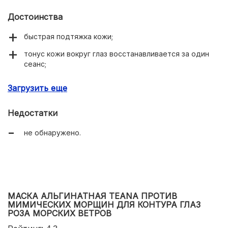
Достоинства
быстрая подтяжка кожи;
тонус кожи вокруг глаз восстанавливается за один
сеанс;
исчезновение неглубоких морщин;
Загрузить еще
здоровый тон кожи;
Недостатки
хорошо применять «на выход»;
не обнаружено.
подходит для чувствительной кожи.
МАСКА АЛЬГИНАТНАЯ TEANA ПРОТИВ
МИМИЧЕСКИХ МОРЩИН ДЛЯ КОНТУРА ГЛАЗ
РОЗА МОРСКИХ ВЕТРОВ