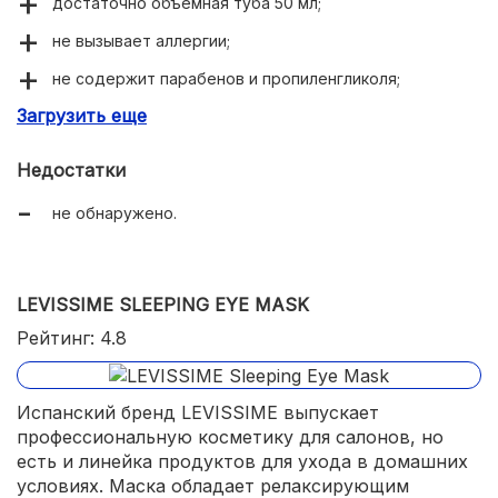
достаточно объемная туба 50 мл;
не вызывает аллергии;
не содержит парабенов и пропиленгликоля;
Загрузить еще
нежная, легкая консистенция;
кожа становится упругой;
Недостатки
мелкие морщинки разглаживаются;
не обнаружено.
хорошо убирает отеки.
LEVISSIME SLEEPING EYE MASK
Рейтинг: 4.8
Испанский бренд LEVISSIME выпускает
профессиональную косметику для салонов, но
есть и линейка продуктов для ухода в домашних
условиях. Маска обладает релаксирующим