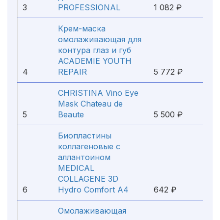
3
PROFESSIONAL
1 082 ₽
Крем-маска
омолаживающая для
контура глаз и губ
ACADEMIE YOUTH
4
REPAIR
5 772 ₽
CHRISTINA Vino Eye
Mask Chateau de
5
Beaute
5 500 ₽
Биопластины
коллагеновые с
аллантоином
MEDICAL
COLLAGENE 3D
6
Hydro Comfort А4
642 ₽
Омолаживающая