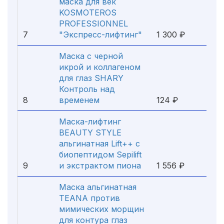
маска для век
KOSMOTEROS
PROFESSIONNEL
7
"Экспресс-лифтинг"
1 300 ₽
Маска с черной
икрой и коллагеном
для глаз SHARY
Контроль над
8
временем
124 ₽
Маска-лифтинг
BEAUTY STYLE
альгинатная Lift++ с
биопептидом Sepilift
9
и экстрактом пиона
1 556 ₽
Маска альгинатная
TEANA против
мимических морщин
для контура глаз