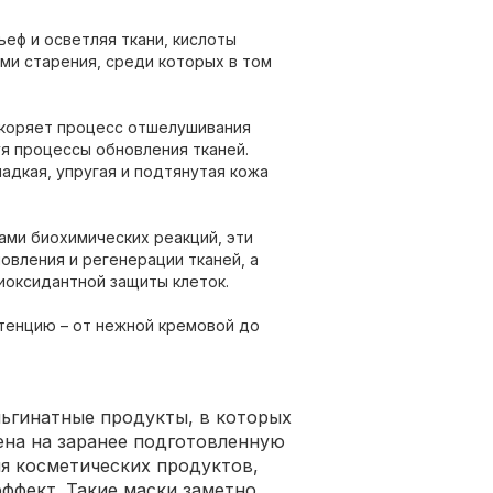
еф и осветляя ткани, кислоты
ми старения, среди которых в том
скоряет процесс отшелушивания
я процессы обновления тканей.
адкая, упругая и подтянутая кожа
рами биохимических реакций, эти
вления и регенерации тканей, а
иоксидантной защиты клеток.
тенцию – от нежной кремовой до
льгинатные продукты, в которых
ена на заранее подготовленную
ия косметических продуктов,
ффект. Такие маски заметно