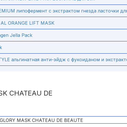
MIUM липофермент с экстрактом гнезда ласточки дл
AL ORANGE LIFT MASK
agen Jella Pack
k
YLE альгинатная анти-эйдж с фукоиданом и экстрак
SK CHATEAU DE