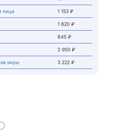
я лица
1 153 ₽
1 820 ₽
845 ₽
2 950 ₽
том икры
3 222 ₽