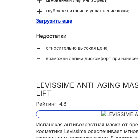
мгновенный лифтинг эффект;
глубокое питание и увлажнение кожи;
Загрузить еще
здоровое сияние;
выравнивание тона лица;
Недостатки
густая, но не плотная текстура;
относительно высокая цена;
приятный аромат;
возможен легкий дискомфорт при нанесен
экономичный расход.
LEVISSIME ANTI-AGING MA
LIFT
Рейтинг: 4.8
Испанская антивозрастная маска от бр
косметика Levissime обеспечивает мгно