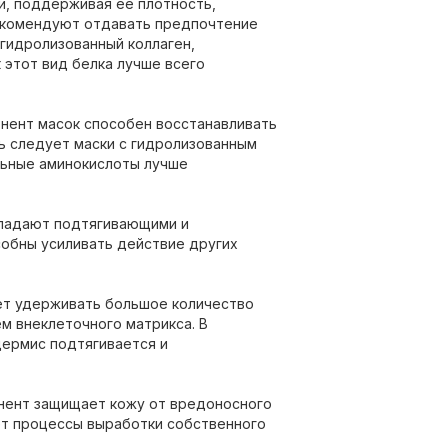
жи, поддерживая ее плотность,
рекомендуют отдавать предпочтение
 гидролизованный коллаген,
 этот вид белка лучше всего
понент масок способен восстанавливать
ть следует маски с гидролизованным
льные аминокислоты лучше
бладают подтягивающими и
обны усиливать действие других
ет удерживать большое количество
м внеклеточного матрикса. В
дермис подтягивается и
онент защищает кожу от вредоносного
ет процессы выработки собственного