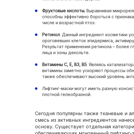
Фруктовые кислоты.
Выравнивая микрорель
способны эффективно бороться с признака
числе и возрастной птоз.
Ретинол
. Данный ингредиент косметики у
ороговевших клеток эпидермиса, активиру
Результат применения ретинола – более гл
лица и зоны декольте.
Витамины С, Е, B3, В5
. Являясь катализато
витамины заметно ускоряют процессы обно
также обеспечивают высокий уровень ант
Лифтинг-маски могут иметь разную консис
плотной гелеобразной.
Сегодня популярны также тканевые и а
смесь из активных ингредиентов нанес
основу. Существует отдельная категор
обеспечивающих мгновенный лифтинг-э