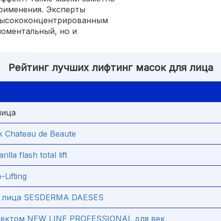
рименения. Эксперты
высококонцентрированным
оментальный, но и
Рейтинг лучших лифтинг масок для лица
лица
 Chateau de Beaute
la flash total lift
Lifting
я лица SESDERMA DAESES
фектом NEW LINE PROFESSIONAL для век