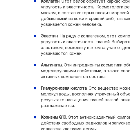
Коллаген
. Этот белок образует каркас ко
упругость и эластичность. Косметологи 
маскам, в состав которых входит морской
добываемый из кожи и хрящей рыб, так как
усваивается кожей человека.
Эластин
. На ряду с коллагеном, этот ком
упругость и эластичность тканей. Выбира
эластином, поскольку в этом случае отде
усваиваются кожей.
Альгинаты
. Эти ингредиенты косметики о
моделирующими свойствами, а также спос
активных компонентов состава.
Гиалуроновая кислота
. Это вещество мож
молекул воды, восполняя утраченный объе
результате насыщения тканей влагой, эпи
разглаживается.
Коэнзим Q10
. Этот антиоксидантный комп
действия свободных радикалов и запуска
коллагена клетками дермы.