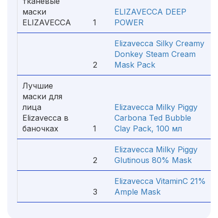
тканевые
маски
ELIZAVECCA DEEP
ELIZAVECCA
1
POWER
Elizavecca Silky Creamy
Donkey Steam Cream
2
Mask Pack
Лучшие
маски для
лица
Elizavecca Milky Piggy
Elizavecca в
Carbona Ted Bubble
баночках
1
Clay Pack, 100 мл
Elizavecca Milky Piggy
2
Glutinous 80% Mask
Elizavecca VitaminC 21%
3
Ample Mask