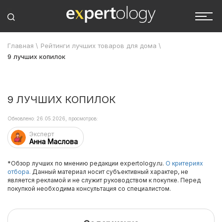
Главная
\
Рейтинги лучших товаров для дома
\
9 лучших копилок
9 ЛУЧШИХ КОПИЛОК
Обновлено: 26.05.2026, просмотров:
Эксперт
Анна Маслова
*Обзор лучших по мнению редакции expertology.ru.
О критериях
отбора.
Данный материал носит субъективный характер, не
является рекламой и не служит руководством к покупке. Перед
покупкой необходима консультация со специалистом.