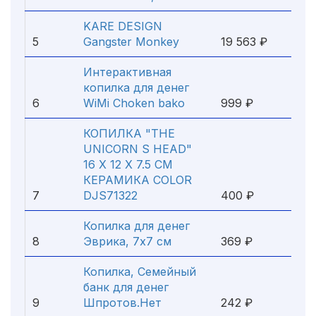
KARE DESIGN
5
Gangster Monkey
19 563 ₽
Интерактивная
копилка для денег
6
WiMi Choken bako
999 ₽
КОПИЛКА "THE
UNICORN S HEAD"
16 Х 12 Х 7.5 СМ
КЕРАМИКА COLOR
7
DJS71322
400 ₽
Копилка для денег
8
Эврика, 7х7 см
369 ₽
Копилка, Семейный
банк для денег
9
Шпротов.Нет
242 ₽