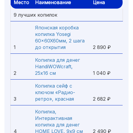
Место
Наименование
Цена
9 лучших копилок
Японская коробка
копилка Yosegi
60x60X60мм, 2 шага
1
до открытия
2 890 ₽
Копилка для денег
HandiWOWcraft,
2
25х16 см
1 040 ₽
Копилка сейф с
ключом «Радио-
3
ретро», красная
2 682 ₽
Копилка,
Интерактивная
копилка для денег
4
HOME LOVE, 9х9 см
2 490 ₽