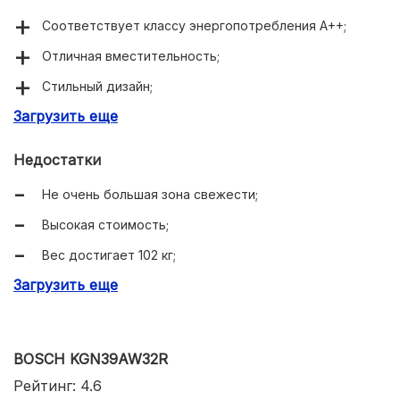
Соответствует классу энергопотребления A++;
Отличная вместительность;
Стильный дизайн;
Загрузить еще
Поддерживает технологию No Frost;
Высокая мощность замораживания;
Недостатки
Продолжительное сохранение холода без
Не очень большая зона свежести;
электричества.
Высокая стоимость;
Вес достигает 102 кг;
Загрузить еще
Периодически громко щёлкает;
Видны отпечатки пальцев.
BOSCH KGN39AW32R
Рейтинг: 4.6