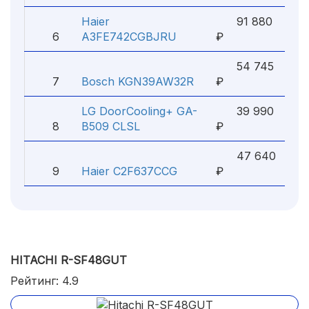
Haier
91 880
6
A3FE742CGBJRU
₽
54 745
7
Bosch KGN39AW32R
₽
LG DoorCooling+ GA-
39 990
8
B509 CLSL
₽
47 640
9
Haier C2F637CCG
₽
HITACHI R-SF48GUT
Рейтинг: 4.9