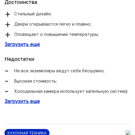
Достоинства
Стильный дизайн;
Двери открываются легко и плавно;
Оповещает о повышении температуры;
Загрузить еще
Соответствует классу энергопотребления A++;
Морозильником поддерживается No Frost;
Недостатки
Высокая мощность замораживания;
Не все экземпляры ведут себя бесшумно;
Долгое автономное сохранение холода.
Высокая стоимость;
Холодильная камера использует капельную систему
размораживания;
Загрузить еще
Не очень приятный запах пластика (на первых порах).
КУХОННАЯ ТЕХНИКА