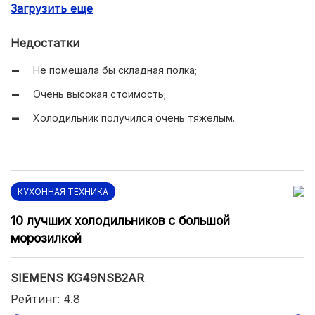
Загрузить еще
Принадлежит к классу энергопотребления A++;
Поддерживает технологию No Frost;
Недостатки
Высокая мощность замораживания;
Не помешала бы складная полка;
Долго сохраняет низкую температуру без
Очень высокая стоимость;
электричества;
Холодильник получился очень тяжелым.
Низкий уровень шума.
КУХОННАЯ ТЕХНИКА
10 лучших холодильников с большой
морозилкой
SIEMENS KG49NSB2AR
Рейтинг: 4.8