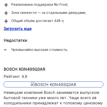
Реализована поддержка No Frost;
Зона свежести — за отдельными дверцами;
Общий объём достигает 448 л;
Загрузить еще
Симпатичный дизайн;
Принадлежит к классу энергопотребления A++;
Недостатки
Низкий уровень шума;
Чрезвычайно высокая стоимость.
Двери покрыты стеклом;
Комплектуется генератором льда;
BOSCH KGN49SQ3AR
Панель управления дополнена дисплеем.
Рейтинг: 4.9
Немецкая компания Bosch занимается выпуском
бытовой техники уже много лет. Чаще всего её
холодильники принадлежат к топовому ценовому