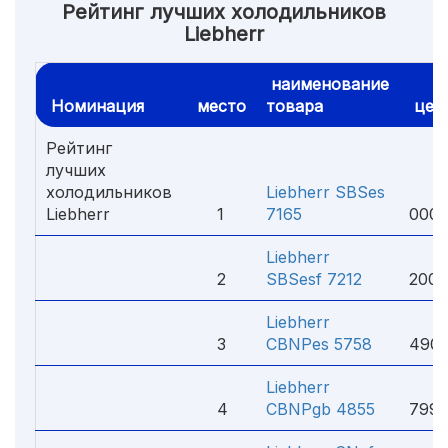
Рейтинг лучших холодильников
Liebherr
наименование
Номинация
место
товара
цен
Рейтинг
лучших
холодильников
Liebherr SBSes
29
Liebherr
1
7165
000 
Liebherr
11
2
SBSesf 7212
200 
Liebherr
12
3
CBNPes 5758
490 
Liebherr
10
4
CBNPgb 4855
799 