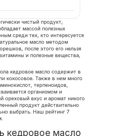
огически чистый продукт,
 обладает массой полезных
рным среди тех, кто интересуется
натуральное масло методом
решков, после этого его нельзя
 витамины и полезные вещества,
ола кедровое масло содержит в
ли кокосовое. Также в нем много
аминокислот, терпеноидов,
сваивается организмом и
й ореховый вкус и аромат никого
пленный продукт действительно
ьно выбрать. Наш рейтинг 7
.
ть кедровое масло