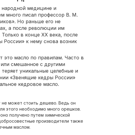
в народной медицине и
ем много писал профессор В. М.
иков». Но раньше его не
х, а после революции им
 Только в конце XX века, после
ы России» к нему снова возник
т это масло по правилам. Часто в
или смешанное с другими
 теряет уникальные целебные и
ании «Звенящие кедры России»
альное кедровое масло.
 не может стоить дешево. Ведь он
ля этого необходимо много орешков.
, оно получено путем химической
едобросовестные производители также
ечным маслом.