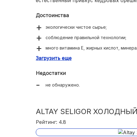
естественный привкус кедровых орешк
Достоинства
экологически чистое сырье;
соблюдение правильной технологии;
много витамина Е, жирных кислот, минера
Загрузить еще
нейтральный аромат;
естественный вкус кедра;
Недостатки
бутылка темного стекла.
не обнаружено.
ALTAY SELIGOR ХОЛОДНЫ
Рейтинг: 4.8