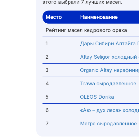
этого выбрали 7 лучших масел.
Место
Наименование
Рейтинг масел кедрового ореха
1
Дары Сибири Алтайга 
2
Altay Seligor холодны
3
Organic Altay нерафин
4
Trawa сыродавленное
5
OLEOS Dorika
6
«Аю – дух леса» холо
7
Мегре сыродавленное