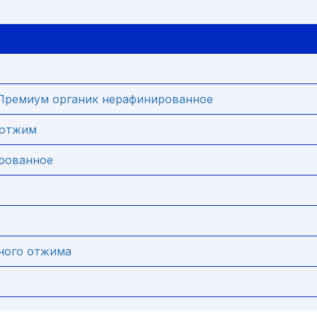
Премиум органик нерафинированное
й отжим
ированное
дного отжима