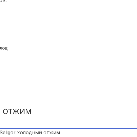
ов.
лов;
Й ОТЖИМ