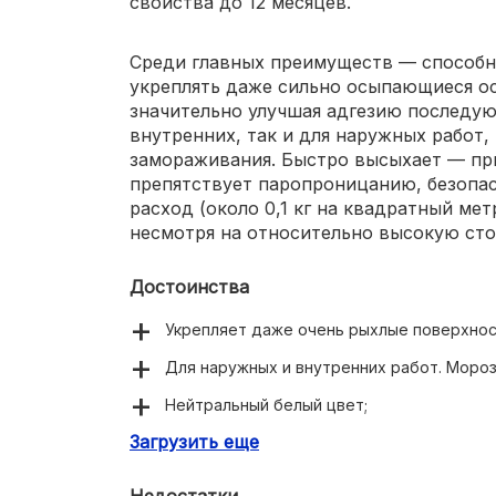
свойства до 12 месяцев.
Среди главных преимуществ — способн
укреплять даже сильно осыпающиеся ос
значительно улучшая адгезию последу
внутренних, так и для наружных работ
замораживания. Быстро высыхает — при
препятствует паропроницанию, безопа
расход (около 0,1 кг на квадратный ме
несмотря на относительно высокую сто
Достоинства
Укрепляет даже очень рыхлые поверхност
Для наружных и внутренних работ. Мороз
Нейтральный белый цвет;
Загрузить еще
Усиливает адгезию;
Высокая проникающая и связывающая сп
Недостатки