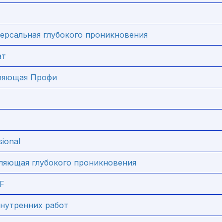
иверсальная глубокого проникновения
ат
пляющая Профи
ional
пляющая глубокого проникновения
LF
нутренних работ