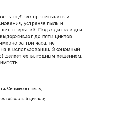
ость глубоко пропитывать и
нования, устраняя пыль и
ющих покрытий. Подходит как для
, выдерживает до пяти циклов
мерно за три часа, не
сна в использовании. Экономный
тр) делает ее выгодным решением,
имость.
и. Связывает пыль;
остойкость 5 циклов;
особность;