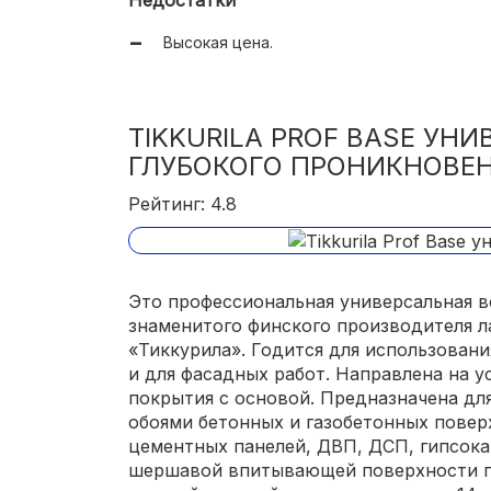
Быстрое высыхание (около 3 часов);
Высокая цена.
Безопасна;
Паропроницаема;
TIKKURILA PROF BASE УН
Экономичный расход ( 0,1 кг/1 м2).
ГЛУБОКОГО ПРОНИКНОВЕ
Рейтинг: 4.8
Это профессиональная универсальная 
знаменитого финского производителя 
«Тиккурила». Годится для использован
и для фасадных работ. Направлена на 
покрытия с основой. Предназначена дл
обоями бетонных и газобетонных повер
цементных панелей, ДВП, ДСП, гипсока
шершавой впитывающей поверхности по