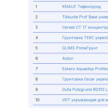
1
KNAUF Тифенгрунд
2
Tikkurila Prof Base ун
3
Ceresit CT 17 концентр
4
Грунтовка ТЕКС укре
5
GLIMS PrimeГрунт
6
Axton
7
Eskaro Aquastop Profess
8
Грунтовка Oscar укре
9
Dufa Putzgrund RD313 
10
VGT укрывающая для в