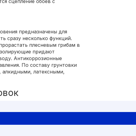
тся сцепление обоев с
новения предназначены для
ть сразу несколько функций.
прорастать плесневым грибам в
Изолирующие придают
 воду. Антикоррозионные
вления. По составу грунтовки
, алкидными, латексными,
овок