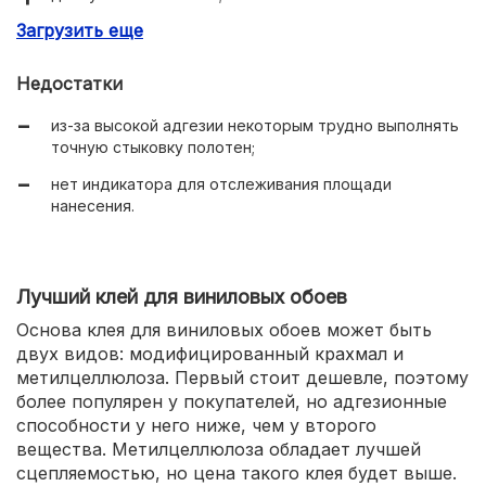
Загрузить еще
пачки хватает на 35 м кв.;
изготавливается в Европе;
Недостатки
готов к использованию спустя 5 минут после
из-за высокой адгезии некоторым трудно выполнять
разведения.
точную стыковку полотен;
нет индикатора для отслеживания площади
нанесения.
Лучший клей для виниловых обоев
Основа клея для виниловых обоев может быть
двух видов: модифицированный крахмал и
метилцеллюлоза. Первый стоит дешевле, поэтому
более популярен у покупателей, но адгезионные
способности у него ниже, чем у второго
вещества. Метилцеллюлоза обладает лучшей
сцепляемостью, но цена такого клея будет выше.