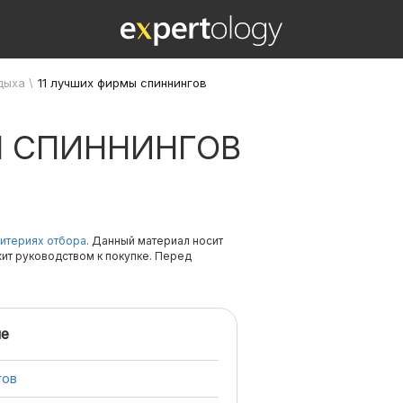
дыха
\
11 лучших фирмы спиннингов
Ы СПИННИНГОВ
итериях отбора.
Данный материал носит
жит руководством к покупке. Перед
е
гов