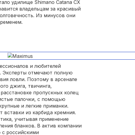
тало удилище Shimano Catana CX
нравится владельцам за красивый
долговечность. Из минусов они
временем.
ессионалов и любителей
s. Эксперты отмечают полную
вия ловли. Поэтому в арсенале
ого джига, твичинга,
 расстановке пропускных колец
истые палочки, с помощью
крупные и легкие приманки.
 вставки из карбида кремния.
тика, учитывая применение
ления бланков. В актив компании
о с российскими