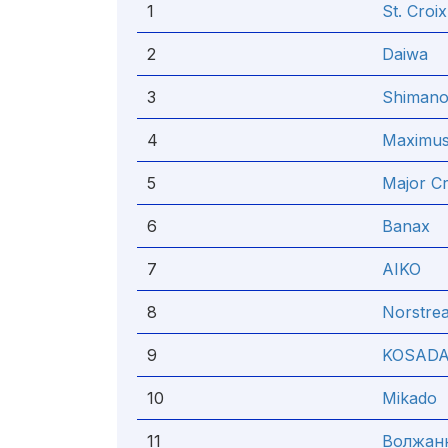
1
St. Croix
2
Daiwa
3
Shiman
4
Maximu
5
Major Cr
6
Banax
7
AIKO
8
Norstre
9
KOSAD
10
Mikado
11
Волжан