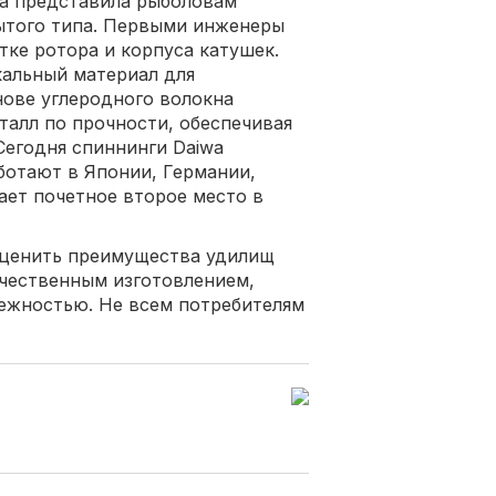
ва представила рыболовам
ытого типа. Первыми инженеры
тке ротора и корпуса катушек.
кальный материал для
нове углеродного волокна
талл по прочности, обеспечивая
Сегодня спиннинги Daiwa
ботают в Японии, Германии,
мает почетное второе место в
оценить преимущества удилищ
качественным изготовлением,
ежностью. Не всем потребителям