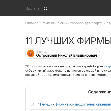
Главная
\
Рейтинги лучших товаров для спорта и от
11 ЛУЧШИХ ФИРМ
Эксперт
Островский Николай Владмирович
*Обзор лучших по мнению редакции expertology.ru.
О кр
субъективный характер, не является рекламой и не слу
покупкой необходима консультация со специалистом.
Содержани
11 лучших фирм-производителей спиннин