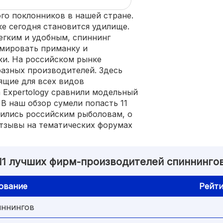
го поклонников в нашей стране.
е сегодня становится удилище.
егким и удобным, спиннинг
мировать приманку и
ки. На российском рынке
разных производителей. Здесь
ящие для всех видов
 Expertology сравнили модельный
В наш обзор сумели попасть 11
ились российским рыболовам, о
тзывы на тематических форумах
11 лучших фирм-производителей спиннинго
ование
Рейти
иннингов