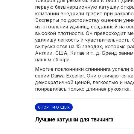
товаров для рыбалки. Уже в 1965 г Дай
первую безынерционную катушку откр
компании внедрили графит при разрабо
Эксперты по достоинству оценили уни
изготовления удилищ, созданный на ос
высокой плотности. Он превосходит ме
удилищу легкость и чувствительность. 
выпускаются на 15 заводах, которые ра
Англии, США, Китае и т. д. Бренд зани
нашем обзоре.
Многие поклонники спиннинга успели 
серии Daiwa Exceller. Они отличаются 
демократичной ценой, легкостью и над
понравилась только длинная рукоятка.
СПОРТ И ОТДЫХ
Лучшие катушки для твичинга