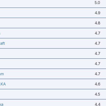
5.0
4.9
o
4.8
s
4.7
aft
4.7
4.7
4.7
am
4.7
AKA
4.6
4.5
ка
4.4