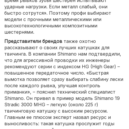
время рывков зубья шестерен испытывают
ударные нагрузки. Если металл слабый, они
быстро сотрутся». Поэтому профи выбирают
модели с прочными металлическими или
высокотехнологичными композитными
шестернями.
Представители брендов
также охотно
рассказывают о своих лучших катушках для
твичинга. В компании Shimano нам подтвердили,
что для агрессивной проводки их инженеры
рекомендуют серии с индексом HG (High Gear) –
повышенное передаточное число. «Быстрая
вымотка позволяет сразу выбирать слабину лески
после каждого рывка, улучшая контроль
приманки», – пояснил технический специалист
Shimano. Он привел в пример модель Shimano 19
Stradic 3000 MHG – легкую (около 225 г)
твичинговую катушку с высоким ресурсом.
Главным ее плюсом эксперт назвал ресурс и
выносливость: такая катушка прослужит годы