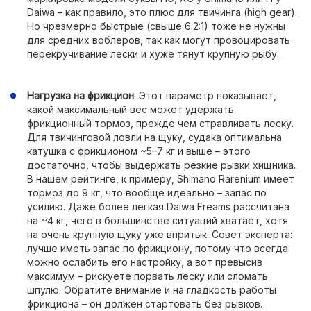
Daiwa – как правило, это плюс для твичинга (high gear).
Но чрезмерно быстрые (свыше 6.2:1) тоже не нужны
для средних воблеров, так как могут провоцировать
перекручивание лески и хуже тянут крупную рыбу.
Нагрузка на фрикцион
. Этот параметр показывает,
какой максимальный вес может удержать
фрикционный тормоз, прежде чем стравливать леску.
Для твичинговой ловли на щуку, судака оптимальна
катушка с фрикционом ~5–7 кг и выше – этого
достаточно, чтобы выдержать резкие рывки хищника.
В нашем рейтинге, к примеру, Shimano Rarenium имеет
тормоз до 9 кг, что вообще идеально – запас по
усилию. Даже более легкая Daiwa Freams рассчитана
на ~4 кг, чего в большинстве ситуаций хватает, хотя
на очень крупную щуку уже впритык. Совет эксперта:
лучше иметь запас по фрикциону, потому что всегда
можно ослабить его настройку, а вот превысив
максимум – рискуете порвать леску или сломать
шпулю. Обратите внимание и на гладкость работы
фрикциона – он должен стартовать без рывков.