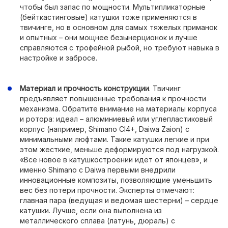
чтобы был запас по мощности. Мультипликаторные
(бейткастинговые) катушки тоже применяются в
твичинге, но в основном для самых тяжелых приманок
и опытных – они мощнее безынерционок и лучше
справляются с трофейной рыбой, но требуют навыка в
настройке и забросе.
Материал и прочность конструкции
. Твичинг
предъявляет повышенные требования к прочности
механизма. Обратите внимание на материалы корпуса
и ротора: идеал – алюминиевый или углепластиковый
корпус (например, Shimano CI4+, Daiwa Zaion) с
минимальными люфтами. Такие катушки легкие и при
этом жесткие, меньше деформируются под нагрузкой.
«Все новое в катушкостроении идет от японцев», и
именно Shimano с Daiwa первыми внедрили
инновационные композиты, позволяющие уменьшить
вес без потери прочности. Эксперты отмечают:
главная пара (ведущая и ведомая шестерни) – сердце
катушки. Лучше, если она выполнена из
металлического сплава (латунь, дюраль) с