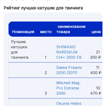
Рейтинг лучших катушек для твичинга
наименование
Номинация
место
товара
цена
Лучшие
катушки
SHIMANO
для
RARENIUM
21
твичинга
1
CI4+ 2500 FB
200 ₽
Daiwa Freams
11
2
2000 (2011)
400 ₽
Mitchell Mag-
Pro Extreme
10
3
2000
470 ₽
Okuma Helios