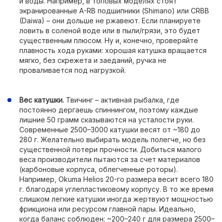
и воды. Например, в топовых моделях стоят
экранированные A-RB подшипники (Shimano) или CRBB
(Daiwa) – они дольше не ржавеют. Если планируете
ловить в соленой воде или в пыли/грязи, это будет
существенным плюсом. Ну и, конечно, проверяйте
плавность хода руками: хорошая катушка вращается
мягко, без скрежета и заеданий, ручка не
проваливается под нагрузкой.
Вес катушки.
Твичинг – активная рыбалка, где
постоянно дергаешь спиннингом, поэтому каждые
лишние 50 грамм сказываются на усталости руки.
Современные 2500–3000 катушки весят от ~180 до
280 г. Желательно выбирать модель полегче, но без
существенной потери прочности. Добиться малого
веса производители пытаются за счет материалов
(карбоновые корпуса, облегченные роторы).
Например, Okuma Helios 20-го размера весит всего 180
г. благодаря углепластиковому корпусу. В то же время
слишком легкие катушки иногда жертвуют мощностью
фрикциона или ресурсом главной пары. Идеально,
когда баланс соблюден: ~200–240 г для размера 2500–