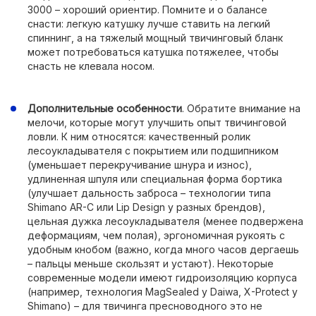
3000 – хороший ориентир. Помните и о балансе
снасти: легкую катушку лучше ставить на легкий
спиннинг, а на тяжелый мощный твичинговый бланк
может потребоваться катушка потяжелее, чтобы
снасть не клевала носом.
Дополнительные особенности
. Обратите внимание на
мелочи, которые могут улучшить опыт твичинговой
ловли. К ним относятся: качественный ролик
лесоукладывателя с покрытием или подшипником
(уменьшает перекручивание шнура и износ),
удлиненная шпуля или специальная форма бортика
(улучшает дальность заброса – технологии типа
Shimano AR-C или Lip Design у разных брендов),
цельная дужка лесоукладывателя (менее подвержена
деформациям, чем полая), эргономичная рукоять с
удобным кнобом (важно, когда много часов дергаешь
– пальцы меньше скользят и устают). Некоторые
современные модели имеют гидроизоляцию корпуса
(например, технология MagSealed у Daiwa, X-Protect у
Shimano) – для твичинга пресноводного это не