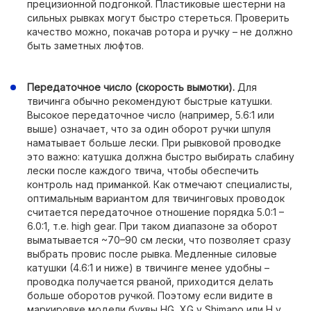
прецизионной подгонкой. Пластиковые шестерни на
сильных рывках могут быстро стереться. Проверить
качество можно, покачав ротора и ручку – не должно
быть заметных люфтов.
Передаточное число (скорость вымотки).
Для
твичинга обычно рекомендуют быстрые катушки.
Высокое передаточное число (например, 5.6:1 или
выше) означает, что за один оборот ручки шпуля
наматывает больше лески. При рывковой проводке
это важно: катушка должна быстро выбирать слабину
лески после каждого твича, чтобы обеспечить
контроль над приманкой. Как отмечают специалисты,
оптимальным вариантом для твичинговых проводок
считается передаточное отношение порядка 5.0:1 –
6.0:1, т.е. high gear. При таком диапазоне за оборот
выматывается ~70–90 см лески, что позволяет сразу
выбрать провис после рывка. Медленные силовые
катушки (4.6:1 и ниже) в твичинге менее удобны –
проводка получается рваной, приходится делать
больше оборотов ручкой. Поэтому если видите в
маркировке модели буквы HG, XG у Shimano или H у