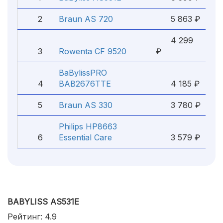
2
Braun AS 720
5 863 ₽
4 299
3
Rowenta CF 9520
₽
BaBylissPRO
4
BAB2676TTE
4 185 ₽
5
Braun AS 330
3 780 ₽
Philips HP8663
6
Essential Care
3 579 ₽
BABYLISS AS531E
Рейтинг: 4.9