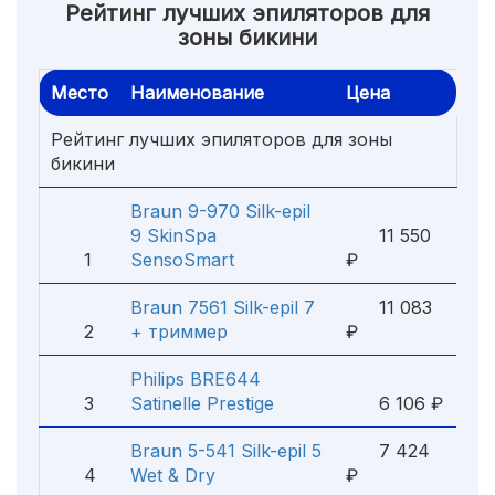
Рейтинг лучших эпиляторов для
зоны бикини
Место
Наименование
Цена
Рейтинг лучших эпиляторов для зоны
бикини
Braun 9-970 Silk-epil
9 SkinSpa
11 550
1
SensoSmart
₽
Braun 7561 Silk-epil 7
11 083
2
+ триммер
₽
Philips BRE644
3
Satinelle Prestige
6 106 ₽
Braun 5-541 Silk-epil 5
7 424
4
Wet & Dry
₽