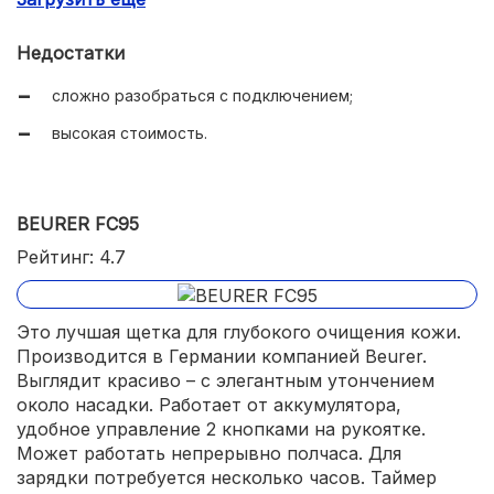
удобно лежит в руке;
Недостатки
есть индивидуальная настройка через приложение
сложно разобраться с подключением;
на смартфоне;
высокая стоимость.
до 400 применений от одной зарядки.
BEURER FC95
Рейтинг: 4.7
Это лучшая щетка для глубокого очищения кожи.
Производится в Германии компанией Beurer.
Выглядит красиво – с элегантным утончением
около насадки. Работает от аккумулятора,
удобное управление 2 кнопками на рукоятке.
Может работать непрерывно полчаса. Для
зарядки потребуется несколько часов. Таймер