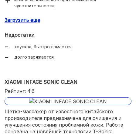
чувствительности;
глубоко очищает поры;
Загрузить еще
весит 120 г;
Недостатки
несколько скоростей и видов вращения;
хрупкая, быстро ломается;
подсветка на кнопке выключения;
долго заряжается.
водонепроницаемый корпус;
таймер на 1 минуту.
XIAOMI INFACE SONIC CLEAN
Рейтинг: 4.6
Щетка-массажер от известного китайского
производителя предназначена для очищения и
улучшения состояния проблемной кожи. Работа
основана на новейшей технологии T-Sonic: