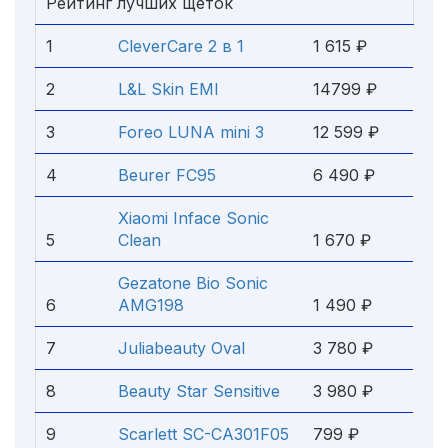
Рейтинг лучших щеток
1
CleverCare 2 в 1
1 615 ₽
2
L&L Skin EMI
14799 ₽
3
Foreo LUNA mini 3
12 599 ₽
4
Beurer FC95
6 490 ₽
Xiaomi Inface Sonic
5
Clean
1 670 ₽
Gezatone Bio Sonic
6
AMG198
1 490 ₽
7
Juliabeauty Oval
3 780 ₽
8
Beauty Star Sensitive
3 980 ₽
9
Scarlett SC-CA301F05
799 ₽