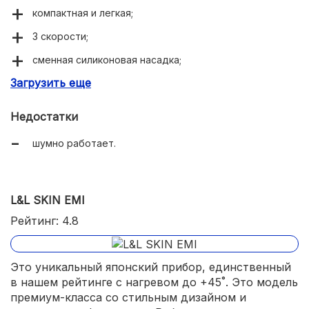
компактная и легкая;
3 скорости;
сменная силиконовая насадка;
Загрузить еще
эффективный ультразвуковой массаж;
подходит для чувствительной кожи;
Недостатки
таймер и автоотключение;
шумно работает.
водонепроницаемый корпус;
беспроводная зарядка;
L&L SKIN EMI
подставка и крышка для хранения.
Рейтинг: 4.8
Это уникальный японский прибор, единственный
в нашем рейтинге с нагревом до +45˚. Это модель
премиум-класса со стильным дизайном и