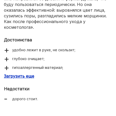
буду пользоваться периодически. Но она
оказалась эффективной: выровнялся цвет лица,
сузились поры, разгладились мелкие морщинки.
Как после профессионального ухода у
косметолога».
Достоинства
удобно лежит в руке, не скользит;
глубоко очищает;
гипоаллергенный материал;
Загрузить еще
8 скоростей;
гибкая головка;
Недостатки
мягкие щетинки;
дорого стоит.
беспроводная зарядка;
водонепроницаемый корпус.