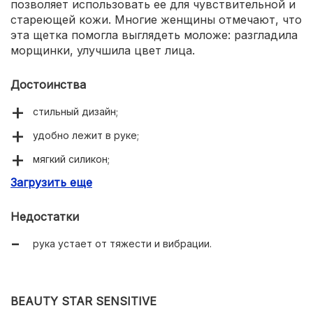
позволяет использовать ее для чувствительной и
стареющей кожи. Многие женщины отмечают, что
эта щетка помогла выглядеть моложе: разгладила
морщинки, улучшила цвет лица.
Достоинства
стильный дизайн;
удобно лежит в руке;
мягкий силикон;
Загрузить еще
двусторонняя поверхность;
5 режимов работы;
Недостатки
подходит для чувствительной кожи;
рука устает от тяжести и вибрации.
индикация заряда;
подсветка на кнопке включения;
BEAUTY STAR SENSITIVE
длительная работа от аккумулятора;