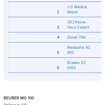
US Medica
2
Miami
4
GEZAtone
3
Vacu Expert
3
4
Zenet 709
2
Medisana AC
5
855
1
Bradex KZ
6
0163
1
BEURER MG 100