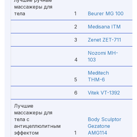
лучшие ручные
массажеры для
тела
1
Beurer MG 100
6
2
Medisana ITM
4
3
Zenet ZET-711
3
Nozomi MH-
4
103
3
Meditech
5
THM-6
2
6
Vitek VT-1392
3
Лучшие
массажеры для
тела с
Body Sculptor
антицеллюлитным
Gezatone
эффектом
1
AMG114
1 