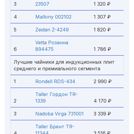
3
23507
1 320 ₽
4
Mallony 002102
1 307 ₽
5
Zeidan Z-4249
1 820 ₽
Vetta Розанна
6
894475
1 786 ₽
Лучшие чайники для индукционных плит
среднего и премиального сегмента
1
Rondell RDS-434
2 990 ₽
Taller Гордон TR-
2
1339
4 170 ₽
3
Nadoba Virga 731001
3 339 ₽
Taller Брент TR-
4
11344
3 516 ₽