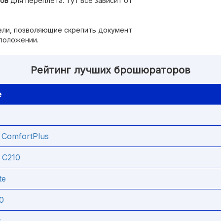
тов
для переплета. Тут все зависит от
ели, позволяющие скрепить документ
 положении.
Рейтинг лучших брошюраторов
е
ComfortPlus
 C210
te
0