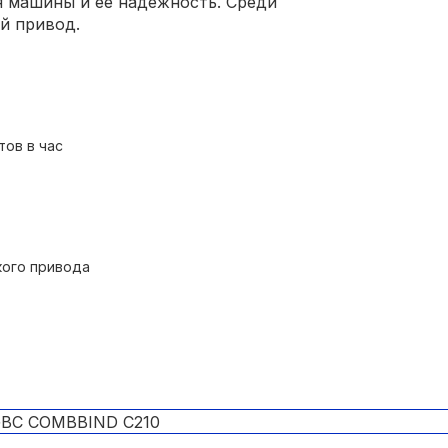
я машины и ее надежность. Среди
й привод.
тов в час
кого привода