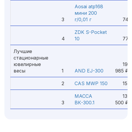
Aosai atp168
мини 200
3
г/0,01 г
740 
ZDK S-Pocket
4
10
770 
Лучшие
стационарные
ювелирные
19
весы
1
AND EJ-300
985 ₽
2
CAS MWP 150
15 25
МАССА
13
3
ВК-300.1
500 ₽