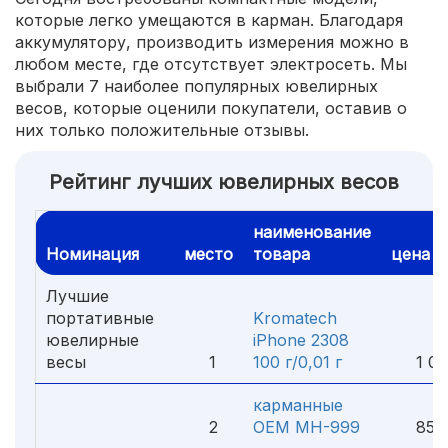
которые легко умещаются в карман. Благодаря
аккумулятору, производить измерения можно в
любом месте, где отсутствует электросеть. Мы
выбрали 7 наиболее популярных ювелирных
весов, которые оценили покупатели, оставив о
них только положительные отзывы.
Рейтинг лучших ювелирных весов
наименование
Номинация
место
товара
цена
Лучшие
портативные
Kromatech
ювелирные
iPhone 2308
весы
1
100 г/0,01 г
1 09
карманные
2
OEM MH-999
850 