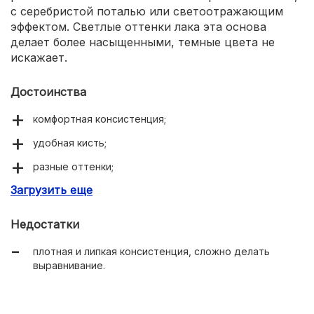
с серебристой поталью или светоотражающим
эффектом. Светлые оттенки лака эта основа
делает более насыщенными, темные цвета не
искажает.
Достоинства
комфортная консистенция;
удобная кисть;
разные оттенки;
Загрузить еще
быстро сохнет;
стойкость до 1 месяца;
Недостатки
нет неприятного запаха;
плотная и липкая консистенция, сложно делать
не жжет, не вызывает аллергии.
выравнивание.