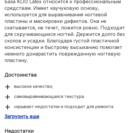
База KLIO Latex относится к профессиональным
средствам. Имеет каучуковую основу,
используется для выравнивания ногтевой
пластины и маскировки дефектов. Она не
скатывается, не течет, ложится ровно. Подходит
для скручивающихся ногтей. Держится долго без
сколов и усадки. Благодаря густой пластичной
консистенции и быстрому высыханию помогает
немного донарастить поврежденную ногтевую
пластину.
Достоинства
высокое качество;
самовыравнивающаяся текстура;
скрывает недостатки и подходит для ремонта
ногтевой пластины;
Загрузить еще
не дает усадки;
Недостатки
держится без сколов до 1 месяца;