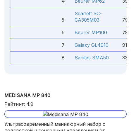
4
Beurer MP62
3999
Scarlett SC-
5
CA305M03
790
6
Beurer MP100
7915
7
Galaxy GL4910
919 
8
Sanitas SMA50
3300
MEDISANA MP 840
Рейтинг: 4.9
Ультрасовременный маникюрный набор с
подсветкой и сенсорным управлением от