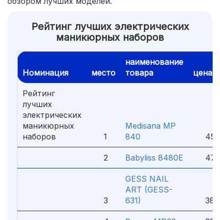
обзором лучших моделей.
Рейтинг лучших электрических
маникюрных наборов
наименование
Номинация
место
товара
цена
Рейтинг
лучших
электрических
маникюрных
Medisana MP
наборов
1
840
4590
2
Babyliss 8480E
4753
GESS NAIL
ART (GESS-
3
631)
3800