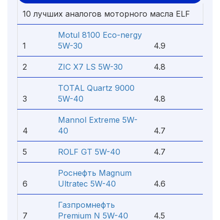
10 лучших аналогов моторного масла ELF
Motul 8100 Eco-nergy
1
5W-30
4.9
2
ZIC X7 LS 5W-30
4.8
TOTAL Quartz 9000
3
5W-40
4.8
Mannol Extreme 5W-
4
40
4.7
5
ROLF GT 5W-40
4.7
Роснефть Magnum
6
Ultratec 5W-40
4.6
Газпромнефть
7
Premium N 5W-40
4.5