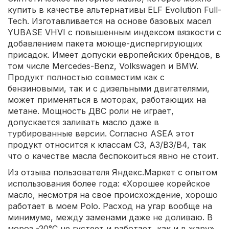
купить в качестве альтернативы ELF Evolution Full-
Tech. Изготавливается на основе базовых масел
YUBASE VHVI с повышенным индексом вязкости с
добавлением пакета моюще-диспергирующих
присадок. Имеет допуски европейских брендов, в
том числе Mercedes-Benz, Volkswagen и BMW.
Продукт полностью совместим как с
бензиновыми, так и с дизельными двигателями,
может применяться в моторах, работающих на
метане. Мощность ДВС роли не играет,
допускается заливать масло даже в
турбированные версии. Согласно ASEA этот
продукт относится к классам C3, A3/B3/B4, так
что о качестве масла беспокоиться явно не стоит.
Из отзыва пользователя Яндекс.Маркет с опытом
использования более года: «Хорошее корейское
масло, несмотря на свое происхождение, хорошо
работает в моем Polo. Расход на угар вообще на
минимуме, между заменами даже не доливаю. В
мороз -20°С не густеет и работает, как и в жару».