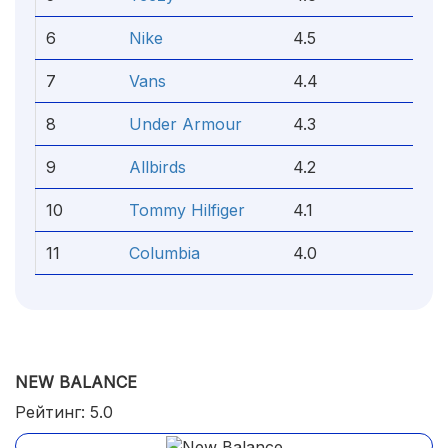
6
Nike
4.5
7
Vans
4.4
8
Under Armour
4.3
9
Allbirds
4.2
10
Tommy Hilfiger
4.1
11
Columbia
4.0
NEW BALANCE
Рейтинг: 5.0