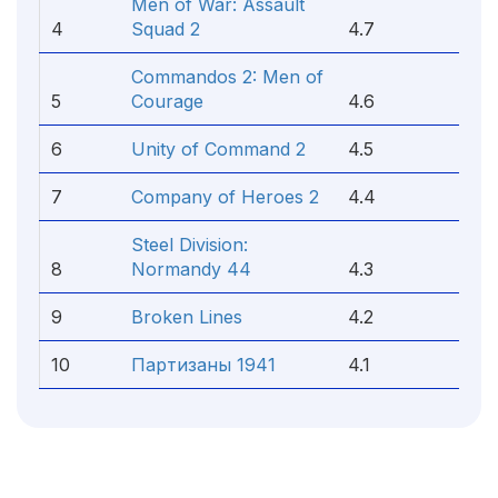
Men of War: Assault
4
Squad 2
4.7
Commandos 2: Men of
5
Courage
4.6
6
Unity of Command 2
4.5
7
Company of Heroes 2
4.4
Steel Division:
8
Normandy 44
4.3
9
Broken Lines
4.2
10
Партизаны 1941
4.1