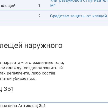
Ультразвуковой отпугивате
 клещей
1
М"
2
Средство защиты от клещей 
клещей наружного
паразита – это различные гели,
 или одежду, создавая защитный
пах репеллента, либо состав
питки убивает их.
 3В1