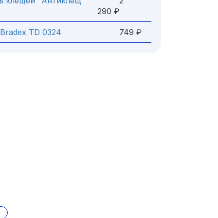
ль клещей "Антиклещ
2
290 ₽
Bradex TD 0324
749 ₽