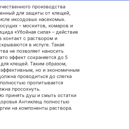
течественного производства
ченный для защиты от клещей,
числе иксодовых насекомых.
осущих – москитов, комаров и
цида «Убойная сила» – действие
в контакт с раствором и
скрываются в испуге. Такая
тва не позволяет наносить
ато эффект сохраняется до 5
 для клещей. Таким образом,
о эффективным, но и экономичным
должна проводиться до слегка
ь полностью пропитывается
лжна просохнуть.
о принять душ и смыть остатки
здоровья Антиклещ полностью
ергии на компоненты раствора.