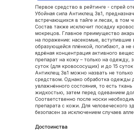
Первое средство в рейтинге - спрей о
Убойная сила Антиклещ 3в1, предназна
встречающихся в тайге и лесах, в том 
Состав также исключит посадку кровос
мокрецов. Главное преимущество акари
на поражение: насекомые, вступившие 
образующейся плёнкой, погибают, а не 
ядрёная концентрация активного вещес
препарат на кожу – только на одежду, з
суток (для кровососущих) и до 15 суток
Антиклещ 3в1 можно назвать не тольк
средством. Однако обработка одежды 
увлажнённого состояния, то есть ткан
жидкостью, затем перед одеванием до
Соответственно после носки необходим
препарата с кожи. Для человеческого 
безопасен за исключением случаев алл
Достоинства