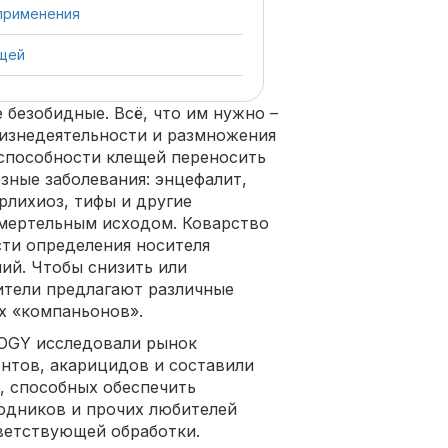
применения
ещей
 безобидные. Всё, что им нужно –
жизнедеятельности и размножения
 способности клещей переносить
ные заболевания: энцефалит,
рлихиоз, тифы и другие
смертельным исходом. Коварство
ти определения носителя
ий. Чтобы снизить или
ители предлагают различные
х «компаньонов».
OGY исследовали рынок
нтов, акарицидов и составили
, способных обеспечить
родников и прочих любителей
тветствующей обработки.