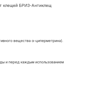
от клещей БРИЗ-Антиклещ
тивного вещества α-циперметрина).
жды и перед каждым использованием