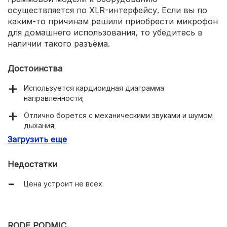
осуществляется по XLR-интерфейсу. Если вы по
каким-то причинам решили приобрести микрофон
для домашнего использования, то убедитесь в
наличии такого разъёма.
Достоинства
Используется кардиоидная диаграмма
направленности;
Отлично борется с механическими звуками и шумом
дыхания;
Загрузить еще
Длительный срок службы;
Подходит не только для записи вокала;
Недостатки
Не требует дополнительного питания;
Цена устроит не всех.
Неплохая комплектация;
Имеются переключатели ослабления и усиления
частот.
RODE PODMIC