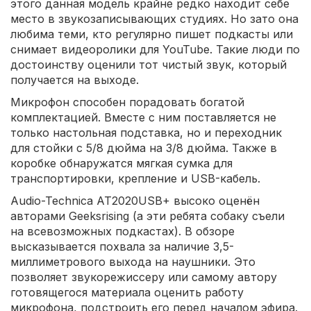
этого данная модель крайне редко находит себе
место в звукозаписывающих студиях. Но зато она
любима теми, кто регулярно пишет подкасты или
снимает видеоролики для YouTube. Такие люди по
достоинству оценили тот чистый звук, который
получается на выходе.
Микрофон способен порадовать богатой
комплектацией. Вместе с ним поставляется не
только настольная подставка, но и переходник
для стойки с 5/8 дюйма на 3/8 дюйма. Также в
коробке обнаружатся мягкая сумка для
транспортировки, крепление и USB-кабель.
Audio-Technica AT2020USB+ высоко оценён
авторами Geeksrising (а эти ребята собаку съели
на всевозможных подкастах). В обзоре
высказывается похвала за наличие 3,5-
миллиметрового выхода на наушники. Это
позволяет звукорежиссеру или самому автору
готовящегося материала оценить работу
микрофона, подстроить его перед началом эфира.