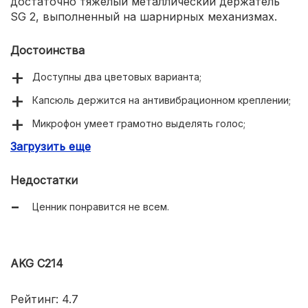
достаточно тяжелый металлический держатель
SG 2, выполненный на шарнирных механизмах.
Достоинства
Доступны два цветовых варианта;
Капсюль держится на антивибрационном креплении;
Микрофон умеет грамотно выделять голос;
Загрузить еще
Звук получается максимально чистым;
Отличный металлический держатель в комплекте;
Недостатки
Устройство можно назвать универсальным;
Ценник понравится не всем.
Микрофон способен прослужить многие годы.
AKG C214
Рейтинг: 4.7