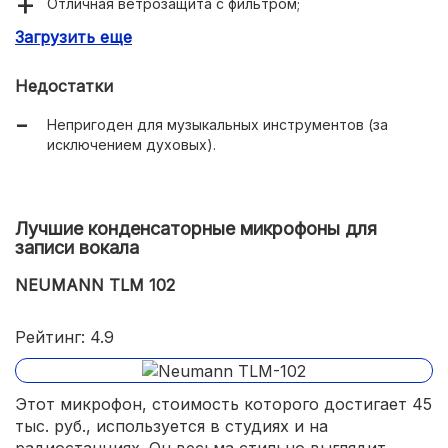
Отличная ветрозащита с фильтром;
Загрузить еще
Хорошее подавление механических шумов;
В комплекте есть не только держатель, но и чехол с
Недостатки
ремешком;
Непригоден для музыкальных инструментов (за
Используется разъем XLR.
исключением духовых).
Лучшие конденсаторные микрофоны для
записи вокала
NEUMANN TLM 102
Рейтинг: 4.9
Этот микрофон, стоимость которого достигает 45
тыс. руб., используется в студиях и на