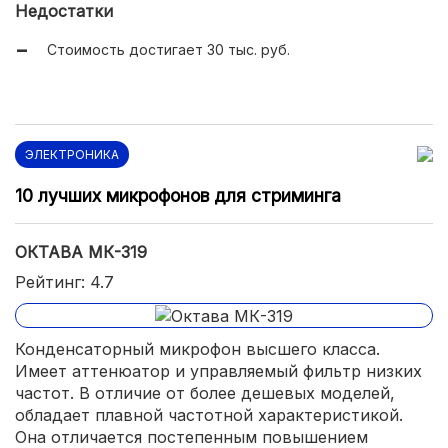
Недостатки
Можно включить фильтр высоких частот;
Стоимость достигает 30 тыс. руб.
Защита от любого звукового давления;
Низкий уровень собственных шумов.
ЭЛЕКТРОНИКА
10 лучших микрофонов для стриминга
ОКТАВА МК-319
Рейтинг: 4.7
Конденсаторный микрофон высшего класса.
Имеет аттенюатор и управляемый фильтр низких
частот. В отличие от более дешевых моделей,
обладает плавной частотной характеристикой.
Она отличается постепенным повышением