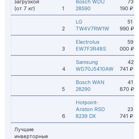
загрузкой
Bosch WDU
73
(от 7 кг)
1
28590
190 ₽
LG
51
2
TW4V7RW1W
990 ₽
Electrolux
59
3
EW7F3R48S
000 ₽
Samsung
42
4
WD70J5410AW
741 ₽
Bosch WAN
41
5
28290
870 ₽
Hotpoint-
Ariston RSD
23
6
8239 DX
741 ₽
Лучшие
инверторные