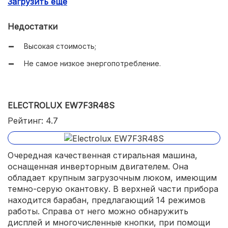
Загрузить еще
Реализована защита от протечек воды;
Большое количество программ и дополнительных
Недостатки
функций;
Высокая стоимость;
Низкий уровень шума;
Не самое низкое энергопотребление.
Доступна дозагрузка белья.
ELECTROLUX EW7F3R48S
Рейтинг: 4.7
Очередная качественная стиральная машина,
оснащенная инверторным двигателем. Она
обладает крупным загрузочным люком, имеющим
темно-серую окантовку. В верхней части прибора
находится барабан, предлагающий 14 режимов
работы. Справа от него можно обнаружить
дисплей и многочисленные кнопки, при помощи