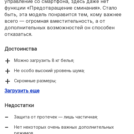
управление со смартфона, здесь даже нет
функции «Предотвращение сминания». Стало
быть, эта модель понравится тем, кому важнее
всего — огромная вместительность, а от
дополнительных возможностей он способен
отказаться.
Достоинства
Можно загрузить 8 кг белья;
Не особо высокий уровень шума;
Скромные размеры;
Загрузить еще
Очень низкое энергопотребление;
Есть защита от детей;
Недостатки
Огромное количество программ стирки;
Защита от протечек — лишь частичная;
Не забыт таймер отсрочки начала стирки;
Нет некоторых очень важных дополнительных
Не очень высокая стоимость.
режимов.