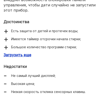
управления, чтобы дети случайно не запустили
этот прибор.
Достоинства
Есть защита от детей и протечек воды;
Имеется таймер отсрочки начала стирки;
Большое количество программ стирки;
Загрузить еще
Отличный отжим;
Максимальный класс энергопотребления;
Недостатки
Не очень большой расход воды;
Не самый лучший дисплей;
Легкое в освоении управление;
Высокая цена;
Приличная вместительность;
Низкая скорость отклика сенсорных клавиш.
Низкий уровень шума.