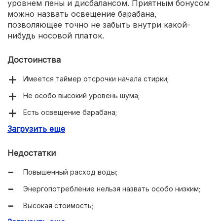
уровнем пены и дисбалансом. Приятным бонусом
можно назвать освещение барабана,
позволяющее точно не забыть внутри какой-
нибудь носовой платок.
Достоинства
Имеется таймер отсрочки начала стирки;
Не особо высокий уровень шума;
Есть освещение барабана;
Загрузить еще
Большое количество режимов и дополнительных
программ;
Недостатки
Есть защита от детей и протечек воды;
Повышенный расход воды;
Огромная вместительность;
Энергопотребление нельзя назвать особо низким;
Присутствует встроенная сушка.
Высокая стоимость;