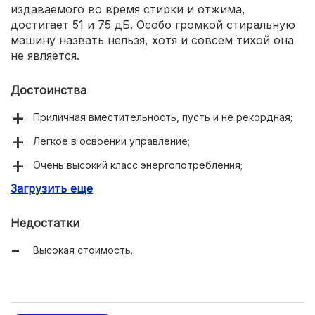
издаваемого во время стирки и отжима,
достигает 51 и 75 дБ. Особо громкой стиральную
машину назвать нельзя, хотя и совсем тихой она
не является.
Достоинства
Приличная вместительность, пусть и не рекордная;
Легкое в освоении управление;
Очень высокий класс энергопотребления;
Загрузить еще
Отличный отжим;
Присутствует защита от детей и протечек воды;
Недостатки
Большое количество программ;
Высокая стоимость.
Есть таймер отсрочки начала стирки;
Не особо высокий уровень шума.