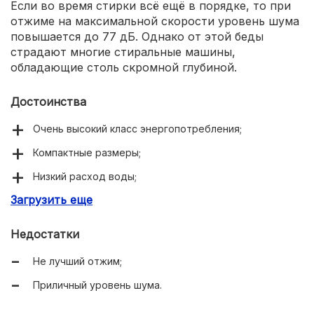
Если во время стирки всё ещё в порядке, то при
отжиме на максимальной скорости уровень шума
повышается до 77 дБ. Однако от этой беды
страдают многие стиральные машины,
обладающие столь скромной глубиной.
Достоинства
Очень высокий класс энергопотребления;
Компактные размеры;
Низкий расход воды;
Загрузить еще
Есть защита от детей и протечек воды;
Большое количество программ и дополнительных
Недостатки
режимов;
Не лучший отжим;
Не забыт таймер отсрочки начала стирки;
Приличный уровень шума.
Большая при таких размерах вместительность.