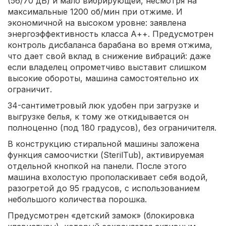
(56/70 дБ) и мало вибрирующей, несмотря на
максимальные 1200 об/мин при отжиме. И
экономичной на высоком уровне: заявлена
энергоэффективность класса А++. Предусмотрен
контроль дисбаланса барабана во время отжима,
что дает свой вклад в снижение вибраций: даже
если владелец опрометчиво выставит слишком
высокие обороты, машина самостоятельно их
ограничит.
34-сантиметровый люк удобен при загрузке и
выгрузке белья, к тому же откидывается он
полноценно (под 180 градусов), без ограничителя.
В конструкцию стиральной машины заложена
функция самоочистки (SterilTub), активируемая
отдельной кнопкой на панели. После этого
машина вхолостую прополаскивает себя водой,
разогретой до 95 градусов, с использованием
небольшого количества порошка.
Предусмотрен «детский замок» (блокировка