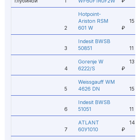
глубиной
1
WF60F1R0F2W
₽
Hotpoint-
Ariston RSM
15 9
2
601 W
₽
Indesit BWSB
3
50851
11 15
Gorenje W
13 9
4
6222/S
₽
Weissgauff WM
5
4626 DN
15 32
Indesit BWSB
6
51051
11 27
ATLANT
14 3
7
60У1010
₽