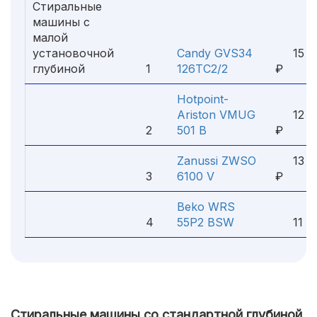
Стиральные
машины с
малой
установочной
Candy GVS34
15 4
глубиной
1
126TC2/2
₽
Hotpoint-
Ariston VMUG
12 0
2
501 B
₽
Zanussi ZWSO
13 8
3
6100 V
₽
Beko WRS
4
55P2 BSW
11 15
Стиральные машины со стандартной глубиной