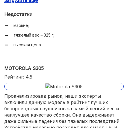
Загрузить еще
высокое качество звука;
голосовой набор;
Недостатки
кабель и чехол в комплекте;
маркие;
поддержка профилей A2DP, Hands free, Headset;
тяжелый вес – 325 г;
неодимовые магниты.
высокая цена.
MOTOROLA S305
Рейтинг: 4.5
Проанализировав рынок, наши эксперты
включили данную модель в рейтинг лучших
беспроводных наушников за самый легкий вес и
наилучшее качество сборки. Она выдерживает
даже сильные падения без тяжелых последствий.
Устройство идеально подходит для смарт ТВ. В