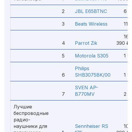
2
JBL E65BTNC
6 99
3
Beats Wireless
11 5
16
4
Parrot Zik
390 ₽
5
Motorola S305
1 90
Philips
6
SHB3075BK/00
1 99
SVEN AP-
7
B770MV
2 22
Лучшие
беспроводные
радио-
наушники для
Sennheiser RS
10