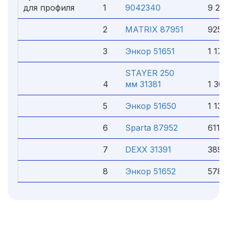
для профиля
1
9042340
9 238
2
MATRIX 87951
925 
3
Энкор 51651
1 170
STAYER 250
4
мм 31381
1 301
5
Энкор 51650
1 130
6
Sparta 87952
611 
7
DEXX 31391
389 
8
Энкор 51652
578 