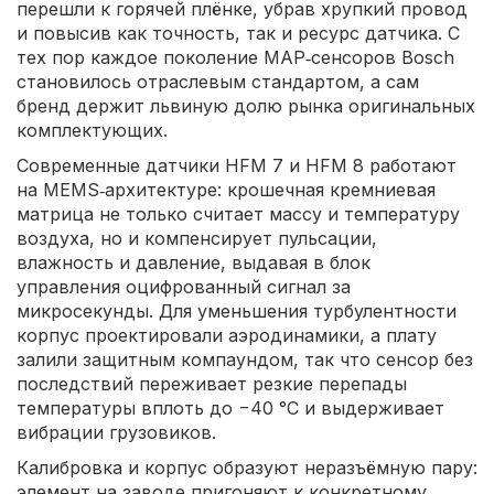
перешли к горячей плёнке, убрав хрупкий провод
и повысив как точность, так и ресурс датчика. С
тех пор каждое поколение МАР‑сенсоров Bosch
становилось отраслевым стандартом, а сам
бренд держит львиную долю рынка оригинальных
комплектующих.
Современные датчики HFM 7 и HFM 8 работают
на MEMS‑архитектуре: крошечная кремниевая
матрица не только считает массу и температуру
воздуха, но и компенсирует пульсации,
влажность и давление, выдавая в блок
управления оцифрованный сигнал за
микросекунды. Для уменьшения турбулентности
корпус проектировали аэродинамики, а плату
залили защитным компаундом, так что сенсор без
последствий переживает резкие перепады
температуры вплоть до −40 °C и выдерживает
вибрации грузовиков.
Калибровка и корпус образуют неразъёмную пару:
элемент на заводе пригоняют к конкретному