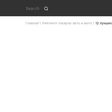
Главная
\
Рейтинги товаров авто и мото
\
12 лучши