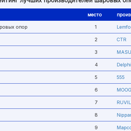
ейтинг лучших производителей шаровых оп
место
произ
ровых опор
1
Lemfo
2
CTR
3
MAS
4
Delphi
5
555
6
MOO
7
RUVIL
8
Nippar
9
Mapc