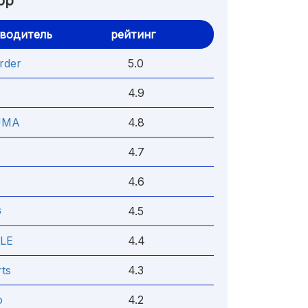
ор
водитель
рейтинг
rder
5.0
4.9
UMA
4.8
4.7
4.6
G
4.5
LE
4.4
ts
4.3
o
4.2