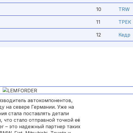
10
TRW
11
ТРЕК
12
Кедр
изводитель автокомпонентов,
у на севере Германии. Уже на
ия стала поставлять детали
, что стало отправной точкой её
er – это надежный партнер таких
W, Fiat, Mitsubishi, Toyota и