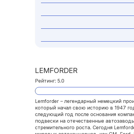
LEMFORDER
Рейтинг: 5.0
Lemforder – легендарный немецкий про
который начал свою историю в 1947 год
следующий год после основания компан
подвески на отечественные автозаводы
стремительного роста. Сегодня Lemford
мировых автоконцернов, как GM, Ford, BM