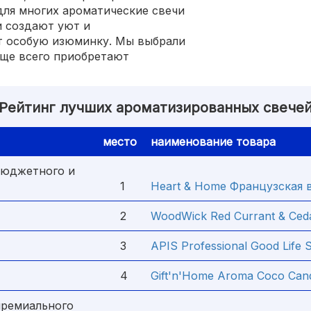
для многих ароматические свечи
и создают уют и
т особую изюминку. Мы выбрали
аще всего приобретают
Рейтинг лучших ароматизированных свече
место
наименование товара
бюджетного и
1
Heart & Home Французская 
2
WoodWick Red Currant & Ced
3
APIS Professional Good Life 
4
Gift'n'Home Aroma Coco Can
премиального