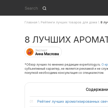
Главная
\
Рейтинги лучших товаров для дома
\
8 лу
8 ЛУЧШИХ АРОМА
Эксперт
Анна Маслова
*Обзор лучших по мнению редакции expertology.ru.
О кр
субъективный характер, не является рекламой и не слу
покупкой необходима консультация со специалистом.
Содержани
Рейтинг лучших ароматизированных све