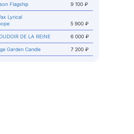
son Flagship
9 100 ₽
x Lyrical
форе
5 900 ₽
OUDOIR DE LA REINE
6 000 ₽
vage Garden Candle
7 200 ₽