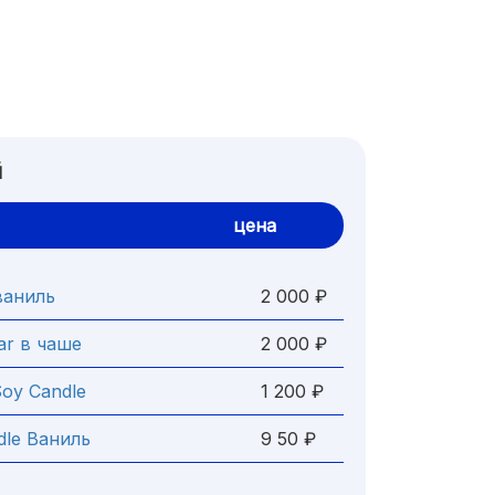
й
цена
ваниль
2 000 ₽
ar в чаше
2 000 ₽
Soy Candle
1 200 ₽
dle Ваниль
9 50 ₽