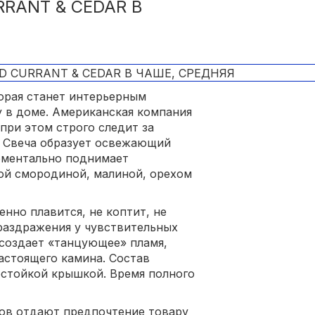
RANT & CEDAR В
торая станет интерьерным
 в доме. Американская компания
при этом строго следит за
. Свеча образует освежающий
оментально поднимает
ной смородиной, малиной, орехом
нно плавится, не коптит, не
раздражения у чувствительных
 создает «танцующее» пламя,
астоящего камина. Состав
остойкой крышкой. Время полного
тов отдают предпочтение товару