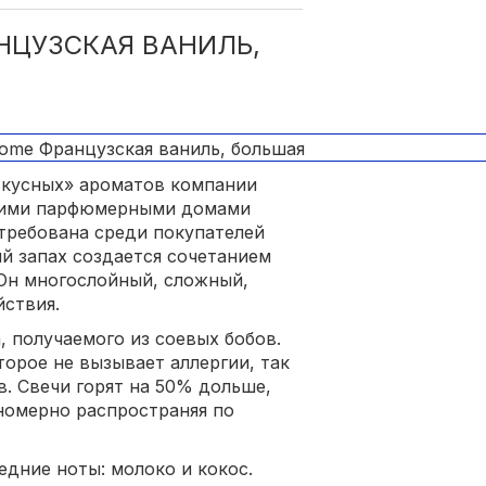
НЦУЗСКАЯ ВАНИЛЬ,
«вкусных» ароматов компании
чшими парфюмерными домами
требована среди покупателей
й запах создается сочетанием
 Он многослойный, сложный,
йствия.
, получаемого из соевых бобов.
торое не вызывает аллергии, так
. Свечи горят на 50% дольше,
вномерно распространяя по
едние ноты: молоко и кокос.