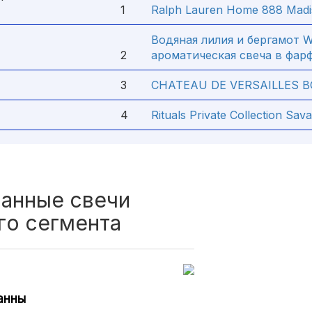
1
Ralph Lauren Home 888 Madi
Водяная лилия и бергамот Wa
2
ароматическая свеча в фар
3
CHATEAU DE VERSAILLES B
4
Rituals Private Collection Sa
анные свечи
го сегмента
анны