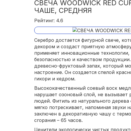
СВЕЧА WOODWICK RED CUR
ЧАШЕ, СРЕДНЯЯ
Рейтинг: 4.6
Серебро достается фигурной свече, ко
декором и создаст приятную атмосферу
применяет инновационные технологии, 
безопасностью и качеством продукции
древесно-фруктовый запах, который м
настроение. Он создается спелой крас
гикори и кедром.
Высококачественный соевый воск медле
нарушает озоновый слой, не вызывает 
людей. Фитиль из натурального дерева
мягко потрескивает, напоминая звуки н
заключен в декоративную чашу с терм
сгорания – 65 часов.
Ценители экологически чистых продук