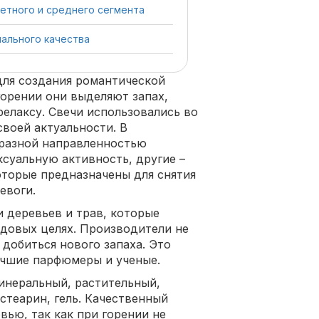
тного и среднего сегмента
ального качества
ля создания романтической
горении они выделяют запах,
елаксу. Свечи использовались во
своей актуальности. В
 разной направленностью
ксуальную активность, другие –
которые предназначены для снятия
евоги.
 деревьев и трав, которые
ядовых целях. Производители не
добиться нового запаха. Это
лучшие парфюмеры и ученые.
минеральный, растительный,
стеарин, гель. Качественный
вью, так как при горении не