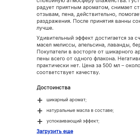
спокойную атмосферу блаженства. Гус
радует приятным ароматом, снимает стр
отзывам, пена, действительно, помогае
раздражения. После принятия ванны сон
лучше.
Удивительный эффект достигается за с
масел мелиссы, апельсина, лаванды, бе
Покупатели в восторге от шикарного а
пены всего от одного флакона. Негати
практически нет. Цена за 500 мл – окол
соответствует качеству.
Достоинства
шикарный аромат;
натуральные масла в составе;
успокаивающий эффект;
Загрузить еще
минимальная расходность.