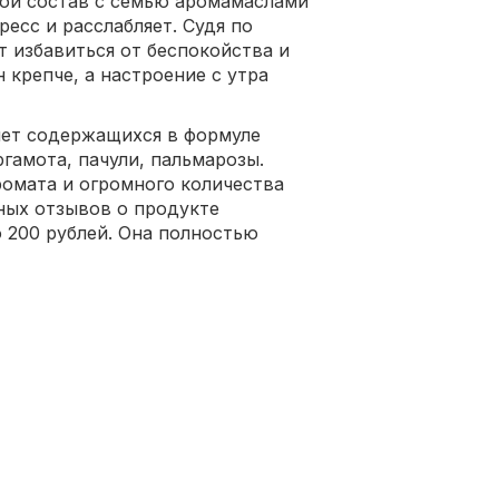
той состав с семью аромамаслами
есс и расслабляет. Судя по
т избавиться от беспокойства и
 крепче, а настроение с утра
чет содержащихся в формуле
ргамота, пачули, пальмарозы.
ромата и огромного количества
вных отзывов о продукте
о 200 рублей. Она полностью