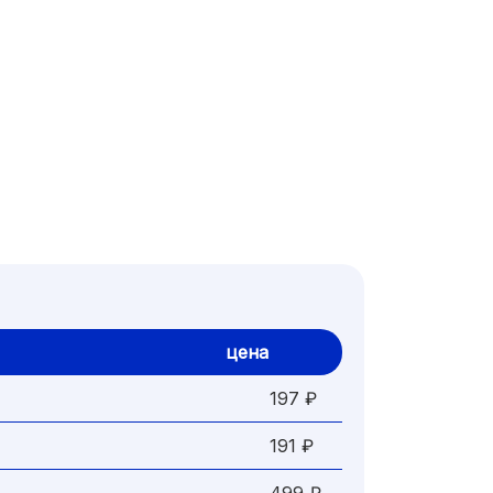
цена
197 ₽
191 ₽