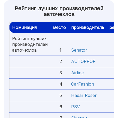
Рейтинг лучших производителей
авточехлов
Номинация
место
производитель
рей
Рейтинг лучших
производителей
авточехлов
1
Senator
5.
2
AUTOPROFI
4.
3
Airline
4.
4
CarFashion
4.
5
Hadar Rosen
4.
6
PSV
4.