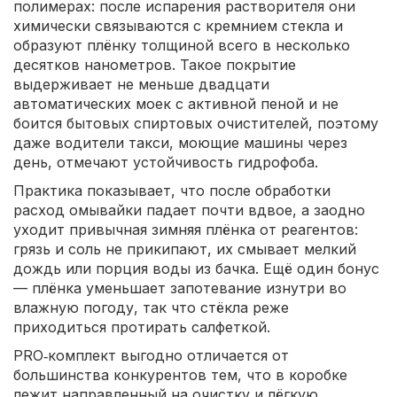
полимерах: после испарения растворителя они
химически связываются с кремнием стекла и
образуют плёнку толщиной всего в несколько
десятков нанометров. Такое покрытие
выдерживает не меньше двадцати
автоматических моек с активной пеной и не
боится бытовых спиртовых очистителей, поэтому
даже водители такси, моющие машины через
день, отмечают устойчивость гидрофоба.
Практика показывает, что после обработки
расход омывайки падает почти вдвое, а заодно
уходит привычная зимняя плёнка от реагентов:
грязь и соль не прикипают, их смывает мелкий
дождь или порция воды из бачка. Ещё один бонус
— плёнка уменьшает запотевание изнутри во
влажную погоду, так что стёкла реже
приходиться протирать салфеткой.
PRO‑комплект выгодно отличается от
большинства конкурентов тем, что в коробке
лежит направленный на очистку и лёгкую