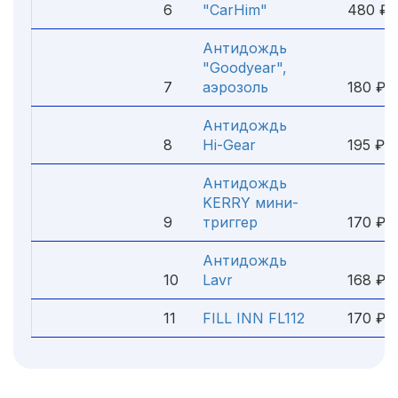
6
"CarHim"
480 ₽
Антидождь
"Goodyear",
7
аэрозоль
180 ₽
Антидождь
8
Hi-Gear
195 ₽
Антидождь
KERRY мини-
9
триггер
170 ₽
Антидождь
10
Lavr
168 ₽
11
FILL INN FL112
170 ₽