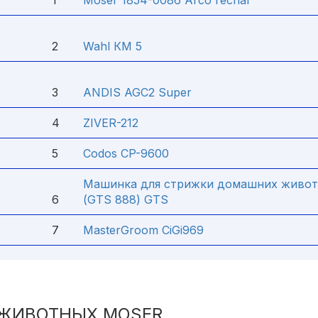
1
Moser 1854-0086 Arco rechar
2
Wahl КМ 5
3
ANDIS AGC2 Super
4
ZIVER-212
5
Codos CP-9600
Машинка для стрижки домашних животны
6
(GTS 888) GTS
7
MasterGroom CiGi969
ЖИВОТНЫХ MOSER