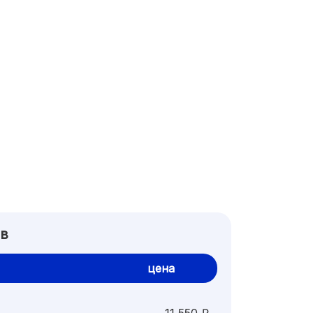
ов
цена