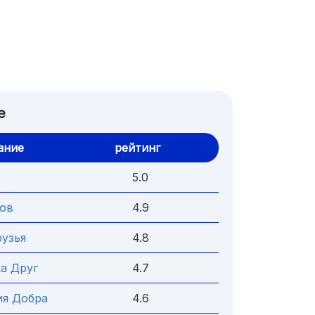
е
ание
рейтинг
5.0
ков
4.9
узья
4.8
а Друг
4.7
ия Добра
4.6