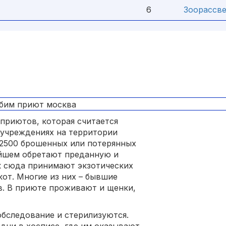
6
Зоорассв
приютов, которая считается
5 учреждениях на территории
 2500 брошенных или потерянных
ейшем обретают преданную и
к сюда принимают экзотических
кот. Многие из них – бывшие
в. В приюте проживают и щенки,
бследование и стерилизуются.
дни в хосписе, где им оказывают