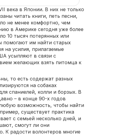
II века в Японии. В них не только
заны читать книги, петь песни,
ыло не менее комфортно, чем
нию в Америке сегодня уже более
ло 10 тысяч потерянных или
ы помогают им найти старых
я на усилия, прилагаемые
ША усыпляют в связи с
твием желающих взять питомца к
ны, то есть содержат разных
лизируются на собаках
ля спаниелей, колли и борзых. В
авно – в конце 90-х годов
 любую возможность, чтобы найти
пример, существует практика
вает с семьей несколько дней, и
ают, смогут ли они
ю. К радости волонтеров многие