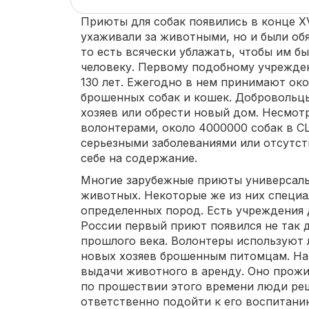
Приюты для собак появились в конце XV
ухаживали за животными, но и были обя
то есть всячески ублажать, чтобы им б
человеку. Первому подобному учрежде
130 лет. Ежегодно в нем принимают око
брошенных собак и кошек. Добровольц
хозяев или обрести новый дом. Несмотр
волонтерами, около 4000000 собак в С
серьезными заболеваниями или отсутс
себе на содержание.
Многие зарубежные приюты универсаль
животных. Некоторые же из них специа
определенных пород. Есть учреждения д
России первый приют появился не так д
прошлого века. Волонтеры используют
новых хозяев брошенным питомцам. На
выдачи животного в аренду. Оно прожи
по прошествии этого времени люди реш
ответственно подойти к его воспитани