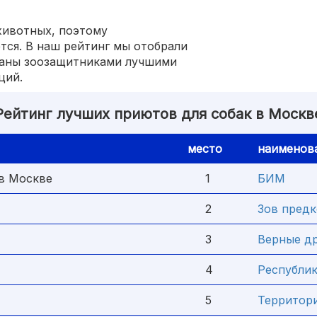
животных, поэтому
тся. В наш рейтинг мы отобрали
наны зоозащитниками лучшими
ций.
Рейтинг лучших приютов для собак в Москв
место
наименов
 в Москве
1
БИМ
2
Зов пред
3
Верные др
4
Республик
5
Территор