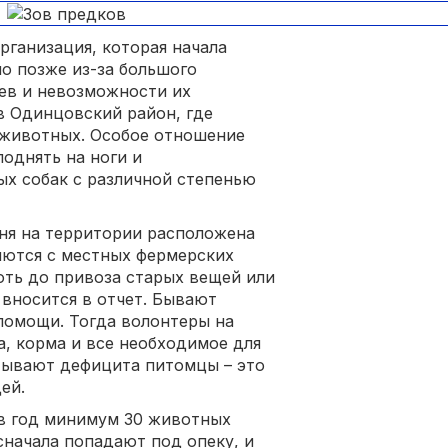
организация, которая начала
но позже из-за большого
ев и невозможности их
в Одинцовский район, где
 животных. Особое отношение
однять на ноги и
х собак с различной степенью
дня на территории расположена
яются с местных фермерских
оть до привоза старых вещей или
 вносится в отчет. Бывают
помощи. Тогда волонтеры на
а, корма и все необходимое для
ытывают дефицита питомцы – это
ей.
 в год минимум 30 животных
сначала попадают под опеку, и