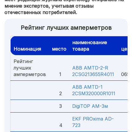
мнение экспертов, учитывая отзывы
отечественных потребителей.
Рейтинг лучших амперметров
наименование
Номинация
место
товара
цен
Рейтинг
лучших
ABB AMTD-2-R
1
амперметров
1
2CSG213655R4011
065 
ABB AMTD-1
2
2CSM320000R1011
7 6
3
DigiTOP АМ-3м
3 3
EKF PROxima AD-
4
723
4 2