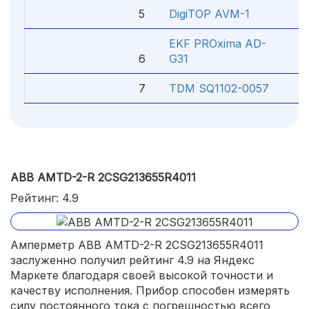
5
DigiTOP AVM-1
1 4
EKF PROxima AD-
6
G31
1 9
7
TDM SQ1102-0057
66
ABB AMTD-2-R 2CSG213655R4011
Рейтинг: 4.9
Амперметр ABB AMTD-2-R 2CSG213655R4011
заслуженно получил рейтинг 4.9 на Яндекс
Маркете благодаря своей высокой точности и
качеству исполнения. Прибор способен измерять
силу постоянного тока с погрешностью всего