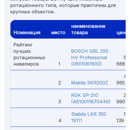
ротационного типа, которые практичны для
крупных объектов.
наименование
Номинация
место
товара
цена
Рейтинг
лучших
BOSCH GRL 250
ротационных
HV Professional
50
нивелиров
1
(0601061600)
688 ₽
40
2
Makita SKR200Z
995 ₽
RGK SP-310
35
3
(4610011870446)
990 ₽
Stabila LAR 350
11
4
19111
139 ₽