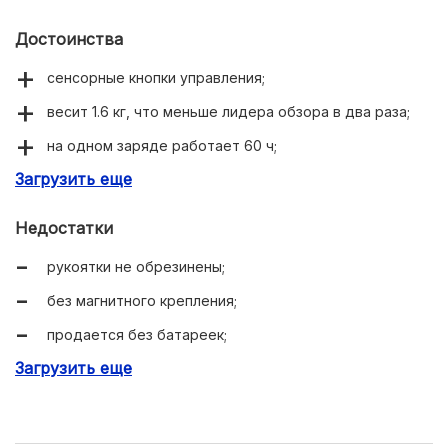
Достоинства
сенсорные кнопки управления;
весит 1.6 кг, что меньше лидера обзора в два раза;
на одном заряде работает 60 ч;
Загрузить еще
регулировка скорости вращения по трем режимам.
Недостатки
рукоятки не обрезинены;
без магнитного крепления;
продается без батареек;
Загрузить еще
нет пульта д/у.