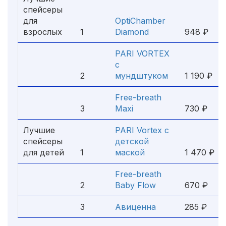
спейсеры
для
OptiChamber
взрослых
1
Diamond
948 ₽
PARI VORTEX
с
2
мундштуком
1 190 ₽
Free-breath
3
Maxi
730 ₽
Лучшие
PARI Vortex с
спейсеры
детской
для детей
1
маской
1 470 ₽
Free-breath
2
Baby Flow
670 ₽
3
Авиценна
285 ₽