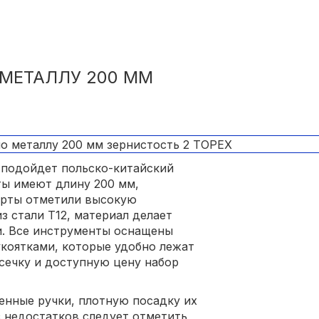
МЕТАЛЛУ 200 ММ
 подойдет польско-китайский
ты имеют длину 200 мм,
перты отметили высокую
з стали Т12, материал делает
и. Все инструменты оснащены
оятками, которые удобно лежат
асечку и доступную цену набор
енные ручки, плотную посадку их
з недостатков следует отметить