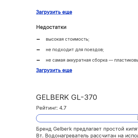
есть крюк для фиксации на бортике емкос
Загрузить еще
подробная инструкция по эксплуатации;
Недостатки
греет 3 л воды за 12 минут.
высокая стоимость;
не подходит для поездов;
не самая аккуратная сборка — пластиков
другу;
Загрузить еще
по габаритам больше других моделей.
GELBERK GL-370
Рейтинг: 4.7
Бренд Gelberk предлагает простой кип
Вт. Водонагреватель рассчитан на испо