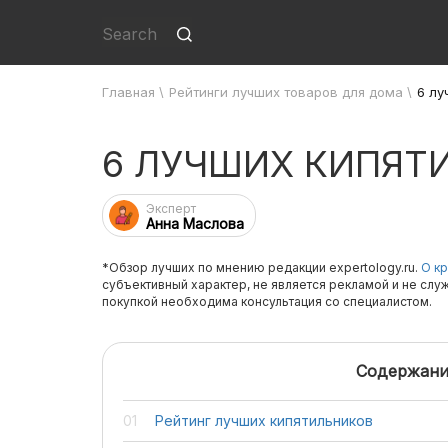
Главная
\
Рейтинги лучших товаров для дома
\
6 лу
6 ЛУЧШИХ КИПЯТ
Эксперт
Анна Маслова
*Обзор лучших по мнению редакции expertology.ru.
О кр
субъективный характер, не является рекламой и не слу
покупкой необходима консультация со специалистом.
Содержани
Рейтинг лучших кипятильников