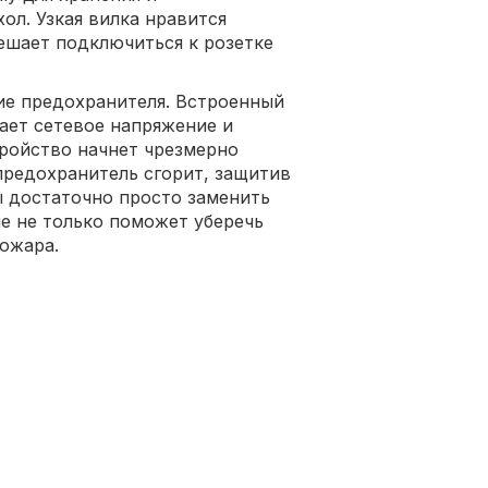
ол. Узкая вилка нравится
решает подключиться к розетке
ие предохранителя. Встроенный
ает сетевое напряжение и
тройство начнет чрезмерно
 предохранитель сгорит, защитив
ы достаточно просто заменить
ие не только поможет уберечь
пожара.
 120 В;