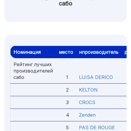
сабо
Номинация
место
нпроизводитель
ре
Рейтинг лучших
производителей
сабо
1
LUISA DERICO
5
2
KELTON
4
3
CROCS
4
4
Zenden
4
5
PAS DE ROUGE
4