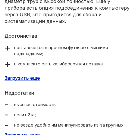
диаметр труб с высокой точностью. Еще у
прибора есть опция подсоединения к компьютеру
через USB, что пригодится для сбора и
систематизации данных.
Достоинства
поставляется в прочном футляре с мягкими
подкладками;
в комплекте есть калибровочная вставка;
защита от влаги IP54;
Загрузить еще
гравированная шкала на случай, если сядут
батарейки.
Недостатки
высокая стоимость;
весит 2 кг;
не везде удобно им манипулировать из-за крупных
размеров корпуса.
Загрузить еще