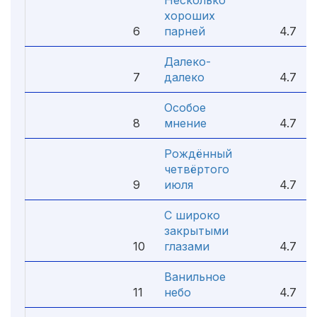
Несколько
хороших
6
парней
4.7
Далеко-
7
далеко
4.7
Особое
8
мнение
4.7
Рождённый
четвёртого
9
июля
4.7
С широко
закрытыми
10
глазами
4.7
Ванильное
11
небо
4.7