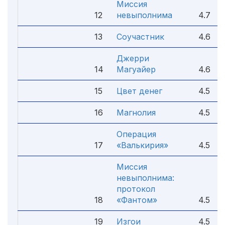
Миссия
12
невыполнима
4.7
13
Соучастник
4.6
Джерри
14
Магуайер
4.6
15
Цвет денег
4.5
16
Магнолия
4.5
Операция
17
«Валькирия»
4.5
Миссия
невыполнима:
протокол
18
«Фантом»
4.5
19
Изгои
4.5