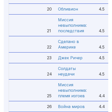
20
Обливион
4.5
Миссия
невыполнима:
21
последствия
4.5
Сделано в
22
Америке
4.5
23
Джек Ричер
4.5
Солдаты
24
неудачи
4.5
Миссия
невыполнима:
25
племя изгоев
4.4
26
Война миров
4.4