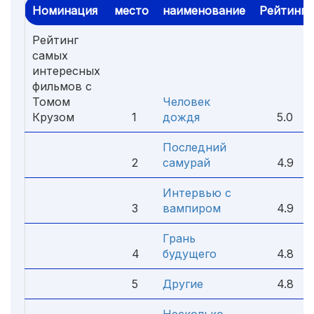
Номинация
место
наименование
Рейтинг
Рейтинг
самых
интересных
фильмов с
Томом
Человек
Крузом
1
дождя
5.0
Последний
2
самурай
4.9
Интервью с
3
вампиром
4.9
Грань
4
будущего
4.8
5
Другие
4.8