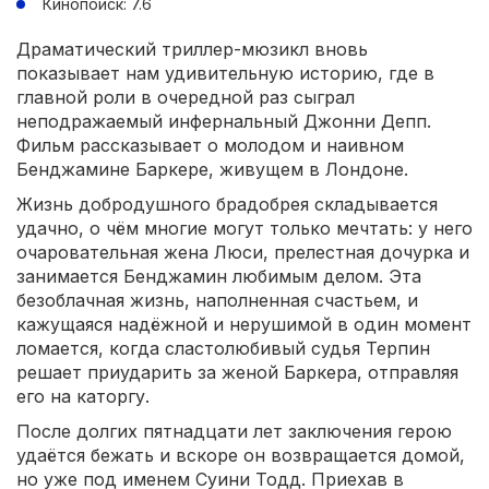
Кинопоиск: 7.6
Драматический триллер-мюзикл вновь
показывает нам удивительную историю, где в
главной роли в очередной раз сыграл
неподражаемый инфернальный Джонни Депп.
Фильм рассказывает о молодом и наивном
Бенджамине Баркере, живущем в Лондоне.
Жизнь добродушного брадобрея складывается
удачно, о чём многие могут только мечтать: у него
очаровательная жена Люси, прелестная дочурка и
занимается Бенджамин любимым делом. Эта
безоблачная жизнь, наполненная счастьем, и
кажущаяся надёжной и нерушимой в один момент
ломается, когда сластолюбивый судья Терпин
решает приударить за женой Баркера, отправляя
его на каторгу.
После долгих пятнадцати лет заключения герою
удаётся бежать и вскоре он возвращается домой,
но уже под именем Суини Тодд. Приехав в