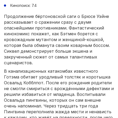
Кинопоиск: 7.4
Продолжение бёртоновской саги о Брюсе Уэйне
рассказывает о сражении сразу с двумя
опаснейшими противниками. Фантастический
кинокомикс покажет, как Бэтмен борется с
кровожадным мутантом и женщиной-кошкой,
которая была обманута своим коварным боссом.
Сиквел демонстрирует больше экшена и
закрученный сюжет от самых талантливых
сценаристов.
В канализационных катакомбах известного
Готэма обитает уродливый толстяк и коротышка
Освальд Кобблпот. После его рождения родители
не смогли смириться с врождёнными дефектами и
решили избавиться от младенца. Воспитывали
Освальда пингвины, которых он сам внешне
очень напоминал. Через тридцать три года
Пингвина переполнила жажда мести и ненависть
к каждому, кто живёт на поверхности, после чего