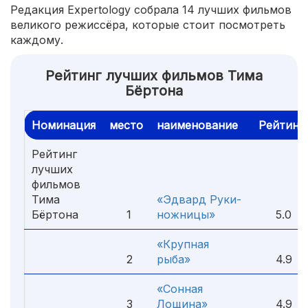
Редакция Expertology собрала 14 лучших фильмов
великого режиссёра, которые стоит посмотреть
каждому.
Рейтинг лучших фильмов Тима
Бёртона
Номинация
место
наименование
Рейтинг
Рейтинг
лучших
фильмов
Тима
«Эдвард Руки-
Бёртона
1
ножницы»
5.0
«Крупная
2
рыба»
4.9
«Сонная
3
Лощина»
4.9