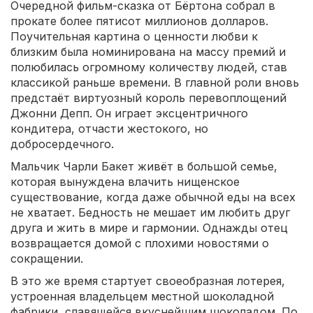
Очередной фильм-сказка от Бёртона собрал в
прокате более пятисот миллионов долларов.
Поучительная картина о ценности любви к
близким была номинирована на массу премий и
полюбилась огромному количеству людей, став
классикой раньше времени. В главной роли вновь
предстаёт виртуозный король перевоплощений
Джонни Депп. Он играет эксцентричного
кондитера, отчасти жестокого, но
добросердечного.
Мальчик Чарли Бакет живёт в большой семье,
которая вынуждена влачить нищенское
существование, когда даже обычной еды на всех
не хватает. Бедность не мешает им любить друг
друга и жить в мире и гармонии. Однажды отец
возвращается домой с плохими новостями о
сокращении.
В это же время стартует своеобразная лотерея,
устроенная владельцем местной шоколадной
фабрики, славящейся вкуснейшим шоколадом. По