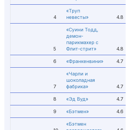
«Труп
4
невесты»
4.8
«Суини Тодд,
демон-
парикмахер с
5
Флит-стрит»
4.8
6
«Франкенвини»
4.7
«Чарли и
шоколадная
7
фабрика»
4.7
8
«Эд Вуд»
4.7
9
«Бэтмен»
4.6
«Бэтмен